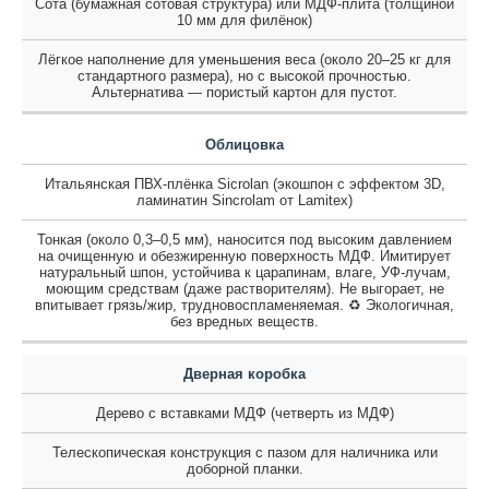
Сота (бумажная сотовая структура) или МДФ-плита (толщиной
10 мм для филёнок)
Лёгкое наполнение для уменьшения веса (около 20–25 кг для
стандартного размера), но с высокой прочностью.
Альтернатива — пористый картон для пустот.
Облицовка
Итальянская ПВХ-плёнка Sicrolan (экошпон с эффектом 3D,
ламинатин Sincrolam от Lamitex)
Тонкая (около 0,3–0,5 мм), наносится под высоким давлением
на очищенную и обезжиренную поверхность МДФ. Имитирует
натуральный шпон, устойчива к царапинам, влаге, УФ-лучам,
моющим средствам (даже растворителям). Не выгорает, не
впитывает грязь/жир, трудновоспламеняемая. ♻️ Экологичная,
без вредных веществ.
Дверная коробка
Дерево с вставками МДФ (четверть из МДФ)
Телескопическая конструкция с пазом для наличника или
доборной планки.