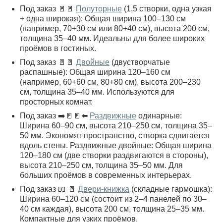
Под заказ 🚪🚪
Полуторные
(1,5 створки, одна узкая
+ одна широкая): Общая ширина 100–130 см
(например, 70+30 см или 80+40 см), высота 200 см,
толщина 35–40 мм. Идеальны для более широких
проёмов в гостиных.
Под заказ 🚪🚪
Двойные
(двустворчатые
распашные): Общая ширина 120–160 см
(например, 60+60 см, 80+80 см), высота 200–230
см, толщина 35–40 мм. Используются для
просторных комнат.
Под заказ ➡️🚪🚪⬅️
Раздвижные
одинарные:
Ширина 60–90 см, высота 210–250 см, толщина 35–
50 мм. Экономят пространство, створка сдвигается
вдоль стены. Раздвижные двойные: Общая ширина
120–180 см (две створки раздвигаются в стороны),
высота 210–250 см, толщина 35–50 мм. Для
больших проёмов в современных интерьерах.
Под заказ 📖 🚪
Двери-книжка
(складные гармошка):
Ширина 60–120 см (состоит из 2–4 панелей по 30–
40 см каждая), высота 200 см, толщина 25–35 мм.
Компактные для узких проёмов.