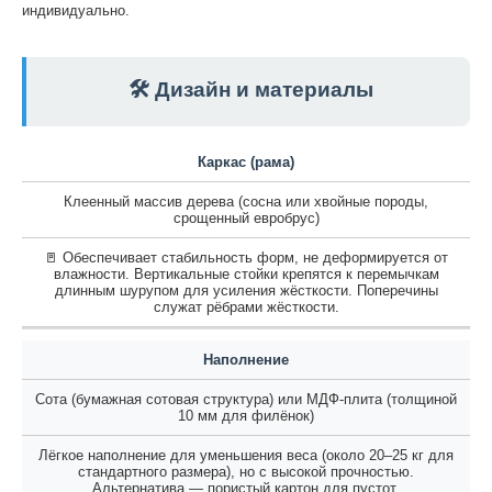
индивидуально.
🛠️ Дизайн и материалы
Каркас (рама)
Клеенный массив дерева (сосна или хвойные породы,
срощенный евробрус)
🚪 Обеспечивает стабильность форм, не деформируется от
влажности. Вертикальные стойки крепятся к перемычкам
длинным шурупом для усиления жёсткости. Поперечины
служат рёбрами жёсткости.
Наполнение
Сота (бумажная сотовая структура) или МДФ-плита (толщиной
10 мм для филёнок)
Лёгкое наполнение для уменьшения веса (около 20–25 кг для
стандартного размера), но с высокой прочностью.
Альтернатива — пористый картон для пустот.