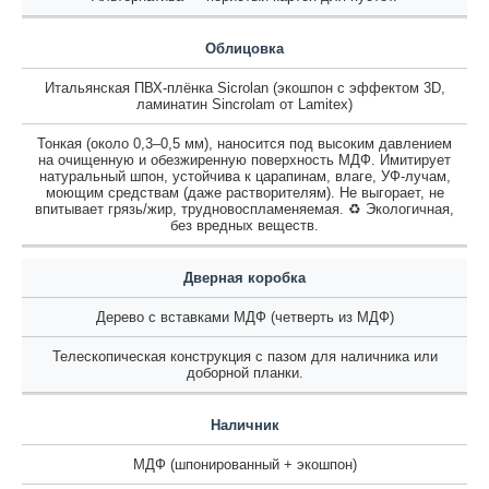
Облицовка
Итальянская ПВХ-плёнка Sicrolan (экошпон с эффектом 3D,
ламинатин Sincrolam от Lamitex)
Тонкая (около 0,3–0,5 мм), наносится под высоким давлением
на очищенную и обезжиренную поверхность МДФ. Имитирует
натуральный шпон, устойчива к царапинам, влаге, УФ-лучам,
моющим средствам (даже растворителям). Не выгорает, не
впитывает грязь/жир, трудновоспламеняемая. ♻️ Экологичная,
без вредных веществ.
Дверная коробка
Дерево с вставками МДФ (четверть из МДФ)
Телескопическая конструкция с пазом для наличника или
доборной планки.
Наличник
МДФ (шпонированный + экошпон)