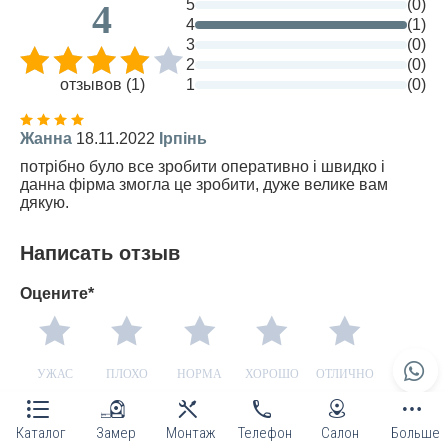
5
(0)
4
4
(1)
3
(0)
2
(0)
отзывов (1)
1
(0)
Жанна
18.11.2022
Ірпінь
потрібно було все зробити оперативно і швидко і
данна фірма змогла це зробити, дуже велике вам
дякую.
Написать отзыв
Оцените*
УЖАС
ПЛОХО
НОРМА
ХОРОШО
ОТЛИЧНО
Каталог
Замер
Монтаж
Телефон
Салон
Больше
ГАРАНТИЯ