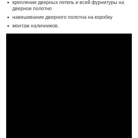
крепление дверных петель и всей фурнитуры на
дверное полотно
навешивание дверного полотна на коробку
монтаж наличников.