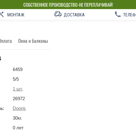
СОБСТВЕННОЕ ПРОИЗВОДСТВО-НЕ ПЕРЕПЛАЧИВАЙ!
МОНТАЖ
ДОСТАВКА
ТЕЛЕФ
Оплата
Окна и балконы
s
6459
5
/5
1
шт.
26972
ь:
Dooris
30
кг
.
0 лет