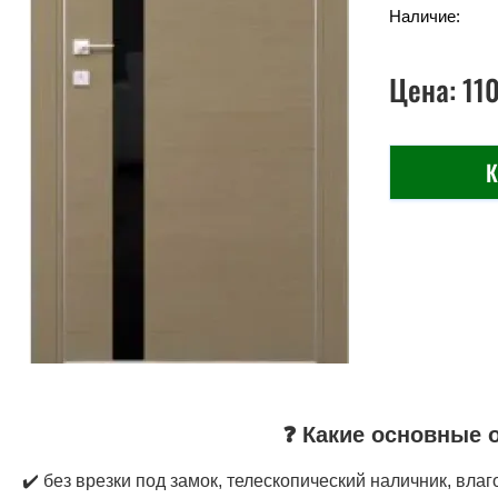
Наличие:
Цена:
11
К
❓ Какие основные 
✔️ без врезки под замок, телескопический наличник, влаг