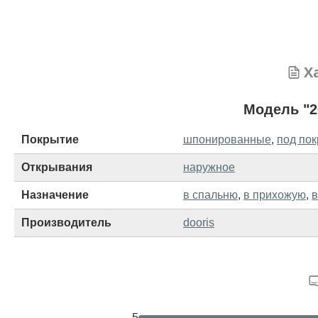
Х
Модель "2
Покрытие
шпонированные
,
под пок
Открывания
наружное
Назначение
в спальню
,
в прихожую
,
в
Производитель
dooris
5