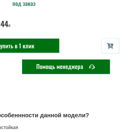
под заказ
044
₴
упить в 1 клик
Помощь менеджера
особеннности данной модели?
остойкая