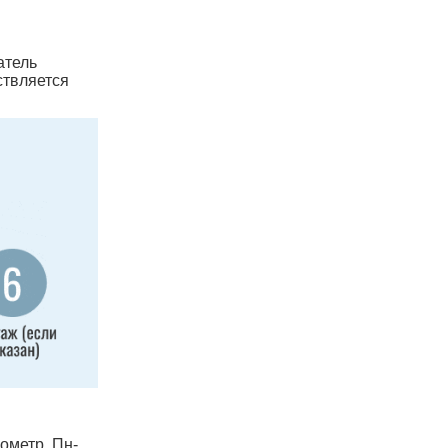
атель
ствляется
лометр, Пн-