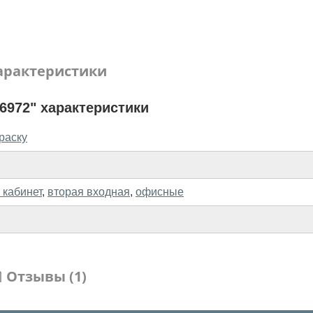
арактеристики
6972" характеристики
раску
 кабинет
,
вторая входная
,
офисные
Отзывы (1)