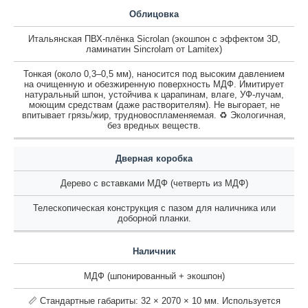
Облицовка
Итальянская ПВХ-плёнка Sicrolan (экошпон с эффектом 3D,
ламинатин Sincrolam от Lamitex)
Тонкая (около 0,3–0,5 мм), наносится под высоким давлением
на очищенную и обезжиренную поверхность МДФ. Имитирует
натуральный шпон, устойчива к царапинам, влаге, УФ-лучам,
моющим средствам (даже растворителям). Не выгорает, не
впитывает грязь/жир, трудновоспламеняемая. ♻️ Экологичная,
без вредных веществ.
Дверная коробка
Дерево с вставками МДФ (четверть из МДФ)
Телескопическая конструкция с пазом для наличника или
доборной планки.
Наличник
МДФ (шпонированный + экошпон)
📏 Стандартные габариты: 32 × 2070 × 10 мм. Используется