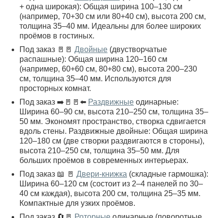
+ одна широкая): Общая ширина 100–130 см
(например, 70+30 см или 80+40 см), высота 200 см,
толщина 35–40 мм. Идеальны для более широких
проёмов в гостиных.
Под заказ 🚪🚪
Двойные
(двустворчатые
распашные): Общая ширина 120–160 см
(например, 60+60 см, 80+80 см), высота 200–230
см, толщина 35–40 мм. Используются для
просторных комнат.
Под заказ ➡️🚪🚪⬅️
Раздвижные
одинарные:
Ширина 60–90 см, высота 210–250 см, толщина 35–
50 мм. Экономят пространство, створка сдвигается
вдоль стены. Раздвижные двойные: Общая ширина
120–180 см (две створки раздвигаются в стороны),
высота 210–250 см, толщина 35–50 мм. Для
больших проёмов в современных интерьерах.
Под заказ 📖 🚪
Двери-книжка
(складные гармошка):
Ширина 60–120 см (состоит из 2–4 панелей по 30–
40 см каждая), высота 200 см, толщина 25–35 мм.
Компактные для узких проёмов.
Под заказ 🔄🚪
Роторные
одинарные (поворотные