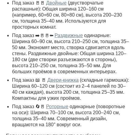
Под заказ 🚪🚪
Двойные
(двустворчатые
распашные): Общая ширина 120–160 см
(например, 60+60 см, 80+80 см), высота 200–230
см, толщина 35–40 мм. Используются для
просторных комнат.
Под заказ ➡️🚪🚪⬅️
Раздвижные
одинарные:
Ширина 60–90 см, высота 210–250 см, толщина 35–
50 мм. Экономят место, створка сдвигается вдоль
стены. Раздвижные двойные: Общая ширина 120–
180 см (две створки разъезжаются в стороны),
высота 210–250 см, толщина 35–50 мм. Для
больших проёмов в современных интерьерах.
Под заказ 📖 🚪
Двери-книжка
(складные гармошка):
Ширина 60–120 см (состоит из 2–4 панелей по 30–
40 см каждая), высота 200 см, толщина 25–35 мм.
Компактны для узких проёмов.
Под заказ 🔄🚪
Роторные
одинарные (поворотные
на оси): Ширина 70–100 см, высота 200–240 см,
толщина 35–40 мм. Современный дизайн,
вращаются на 180° вокруг оси.