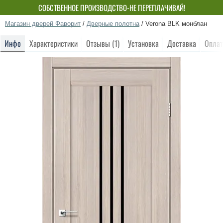
БЕСПЛАТНЫЙ МОНТАЖ! СКИДКА ДО 15%!
СОБСТВЕННОЕ ПРОИЗВОДСТВО-НЕ ПЕРЕПЛАЧИВАЙ!
Магазин дверей Фаворит
/
Дверные полотна
/
Verona BLK монблан
Инфо
Характеристики
Отзывы (1)
Установка
Доставка
Оплат