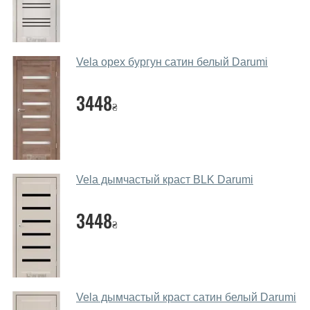
Да. Мы консультируем покупателей
по телефону
,
через мессенджеры, онлайн чат или непосредственно
в нашем салоне-магазине.
Vela орех бургун сатин белый Darumi
Какие основные особенности и
преимущества ваших межкомнатных
3448
₴
дверей?
Каркас полотна межкомнатных дверей производится
из евробруса (собственной сушки), который
покрывается МДФ накладками толщиной 20 мм.
Vela дымчастый краст BLK Darumi
Благодаря такой толщине МДФ, вся конструкция
выходит очень крепкой и надежной.
3448
₴
Какие дверные полотна посоветуете?
Наши рекомендации зависят от необходимых
параметров, Вашего бюджета и других факторов.
Подбор дверных полотен ведется индивидуально для
Vela дымчастый краст сатин белый Darumi
каждого посетителя.