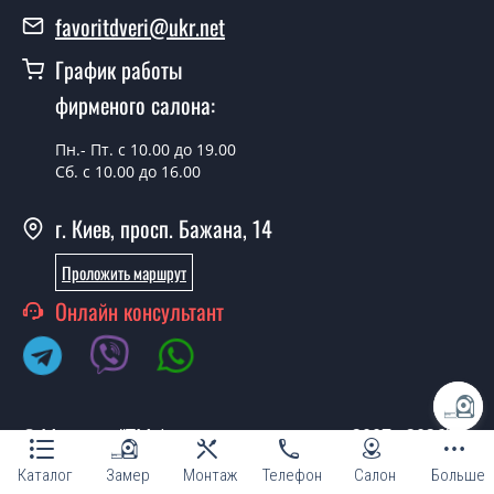
Versal дуб ольс сатин белый?
favoritdveri@ukr.net
Стоимость установки дверей Versal дуб ольс сатин
График работы
белый - от 1800 грн.
фирменого салона:
Можно на сегодня вызвать
замерщика?
Пн.- Пт. с 10.00 до 19.00
Сб. с 10.00 до 16.00
Да можно.
г. Киев, просп. Бажана, 14
У вас есть в наличии готовые
дверные полотна?
Проложить маршрут
Да, мы имеем большой ассортимент готовых дверных
Онлайн консультант
полотен.
Вы делаете нестандартные двери?
Да, мы можем изготовить межкомнатные двери
© Магазин "ТМ Фаворит двери и окна 2007 - 2026"
нестандартных размеров.
Каталог
Замер
Монтаж
Телефон
Салон
Больше
Можно ли сделать межкомнатную