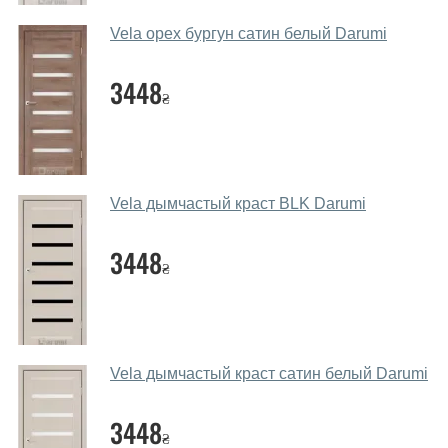
салоні-магазині.
Vela орех бургун сатин белый Darumi
Які основні особливості та переваги
ваших міжкімнатних дверей?
3448
₴
Каркас полотна міжкімнатних дверей виготовляється з
євробрусу (власного сушіння), що покривається МДФ
накладками товщиною 20 мм. Завдяки такій товщині
МДФ, вся конструкція виходить дуже міцною та
Vela дымчастый краст BLK Darumi
надійною.
3448
Які дверні полотна порадите?
₴
Наші рекомендації залежать від необхідних
параметрів, бюджету та інших факторів. Підбір
дверних полотен проводиться індивідуально для
кожного відвідувача.
Vela дымчастый краст сатин белый Darumi
Заміри дверей робите?
3448
₴
Так, робимо. Наші фахівці можуть зробити замір та