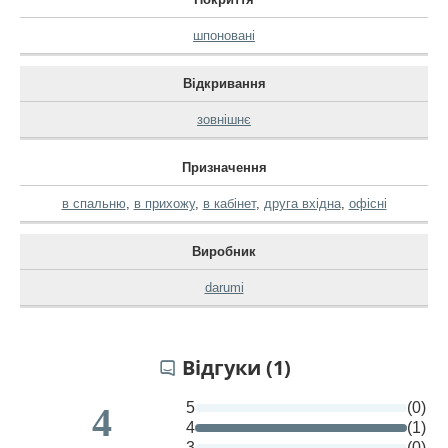
шпоновані
Відкривання
зовнішнє
Призначення
в спальню
,
в прихожу
,
в кабінет
,
друга вхідна
,
офісні
Виробник
darumi
Відгуки (1)
5
(0)
4
4
(1)
3
(0)