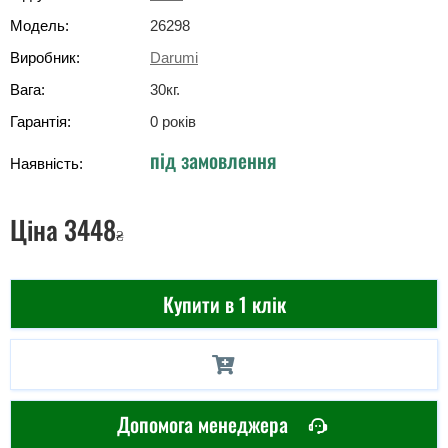
Модель:
26298
Виробник:
Darumi
Вага:
30
кг
.
Гарантія:
0 років
під замовлення
Наявність:
Ціна
3448
₴
Купити в 1 клік
Допомога менеджера