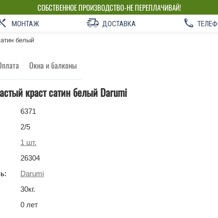
СОБСТВЕННОЕ ПРОИЗВОДСТВО-НЕ ПЕРЕПЛАЧИВАЙ!
МОНТАЖ
ДОСТАВКА
ТЕЛЕФ
сатин белый
Оплата
Окна и балконы
астый краст сатин белый Darumi
6371
2
/5
1
шт.
26304
ь:
Darumi
30
кг
.
0 лет