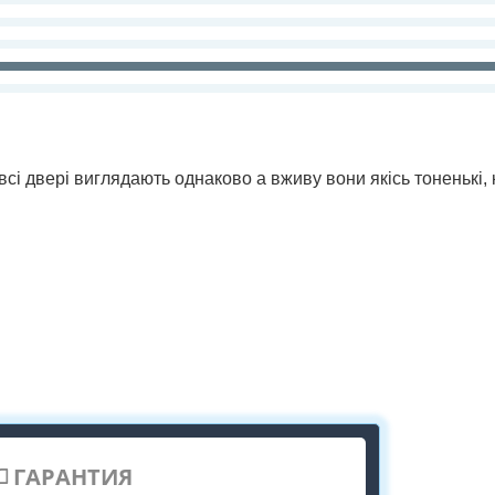
всі двері виглядають однаково а вживу вони якісь тоненькі,
ГАРАНТИЯ