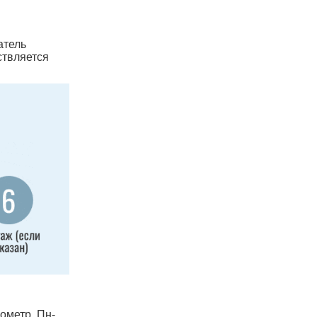
атель
ствляется
лометр, Пн-