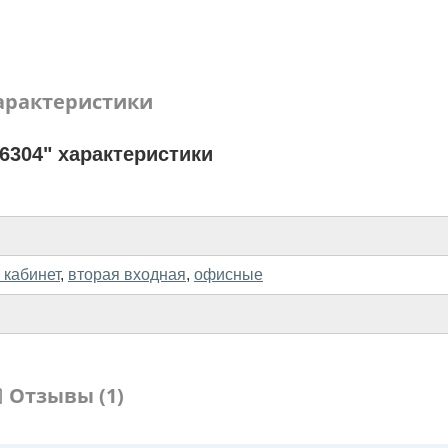
арактеристики
6304" характеристики
 кабинет
,
вторая входная
,
офисные
Отзывы (1)