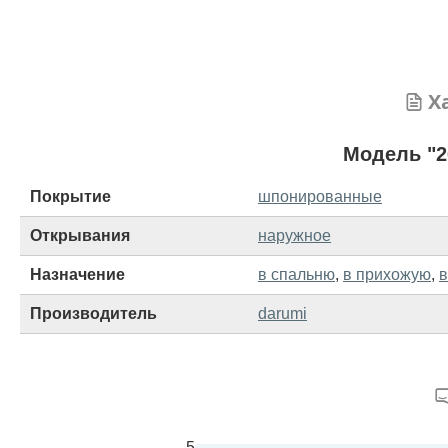
Х
Модель "2
Покрытие
шпонированные
Открывания
наружное
Назначение
в спальню
,
в прихожую
,
в
Производитель
darumi
5