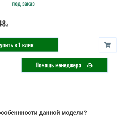
под заказ
48
₴
упить в 1 клик
Помощь менеджера
особеннности данной модели?