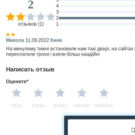
2
4
3
2
отзывов (1)
1
Микола
11.09.2022
Киев
На минулому тижні встановили нам такі двері, на сайтах 
переплатили трохи і взяли більш наадійні
Написать отзыв
Оцените*
УЖАС
ПЛОХО
НОРМА
ХОРОШО
ОТЛИЧНО