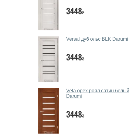
3448
₴
Versal дуб ольс BLK Darumi
3448
₴
Vela орех роял сатин белый
Darumi
3448
₴