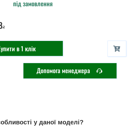
під замовлення
8
₴
упити в 1 клік
Допомога менеджера
собливості у даної моделі?