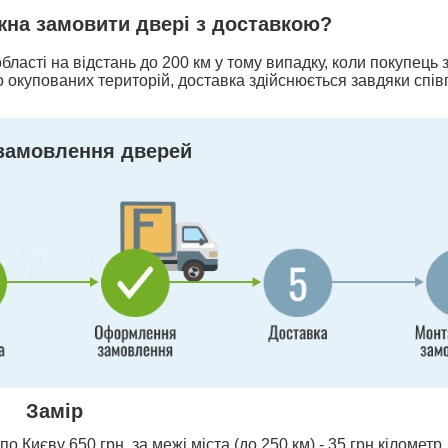
ожна замовити двері з доставкою?
бласті на відстань до 200 км у тому випадку, коли покупець
 окупованих територій, доставка здійснюється завдяки спів
замовлення дверей
Замір
о Києву 650 грн, за межі міста (до 250 км) - 35 грн кілометр,