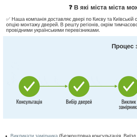
❓ В які міста міста м
✅ Наша компанія доставляє двері по Києву та Київській о
опцію монтажу дверей. В решту регіонів, окрім тимчасово
провідними українськими перевізниками.
Процес 
Викликати замірника
(Безкоштовна консультація. Виїзд п