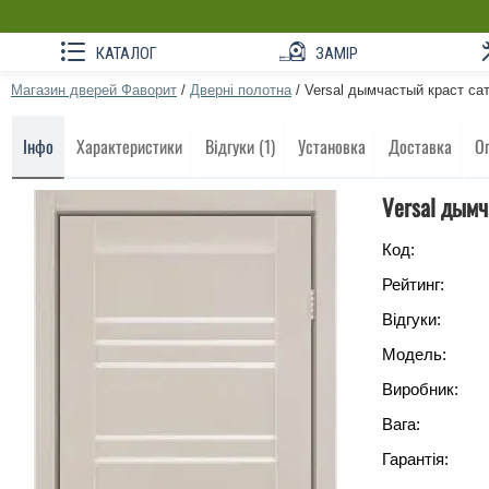
КАТАЛОГ
ЗАМІР
Магазин дверей Фаворит
/
Дверні полотна
/
Versal дымчастый краст са
Інфо
Характеристики
Відгуки (1)
Установка
Доставка
О
Versal дымч
Код:
Рейтинг:
Відгуки:
Модель:
Виробник:
Вага:
Гарантія: