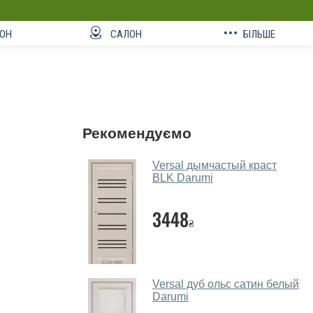
ОН
САЛОН
БІЛЬШЕ
Рекомендуємо
Versal дымчастый краст
BLK Darumi
3448
₴
Versal дуб ольс сатин белый
Darumi