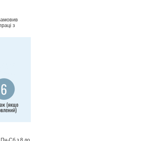
 замовив
праці з
 Пн-Сб з 8 до