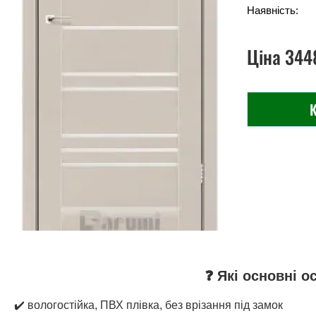
Наявність:
Ціна
344
К
❓ Які основні о
✔️ вологостійка, ПВХ плівка, без врізання під замок