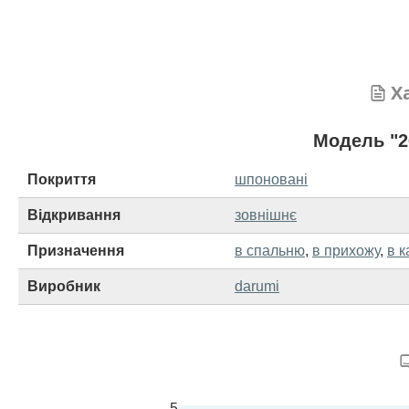
Х
Модель "2
Покриття
шпоновані
Відкривання
зовнішнє
Призначення
в спальню
,
в прихожу
,
в к
Виробник
darumi
5