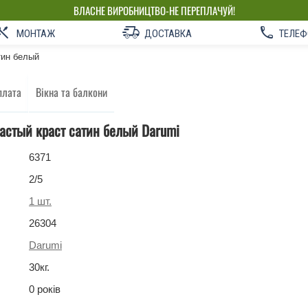
ВЛАСНЕ ВИРОБНИЦТВО-НЕ ПЕРЕПЛАЧУЙ!
МОНТАЖ
ДОСТАВКА
ТЕЛЕФ
тин белый
плата
Вікна та балкони
астый краст сатин белый Darumi
6371
2
/5
1
шт.
26304
Darumi
30
кг
.
0 років