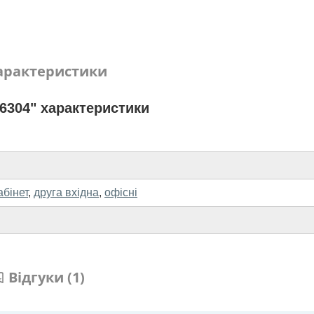
арактеристики
6304" характеристики
абінет
,
друга вхідна
,
офісні
Відгуки (1)