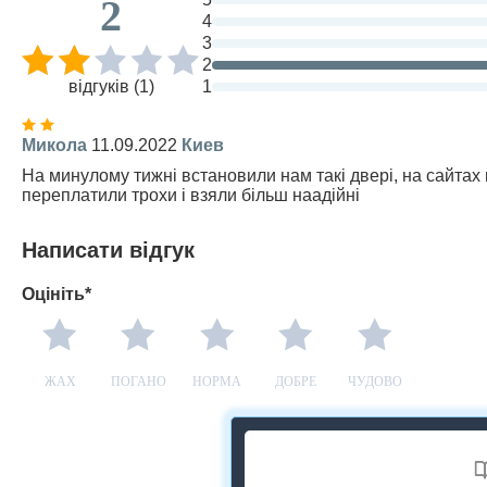
2
4
3
2
відгуків (1)
1
Микола
11.09.2022
Киев
На минулому тижні встановили нам такі двері, на сайтах 
переплатили трохи і взяли більш наадійні
Написати відгук
Оцініть*
ЖАХ
ПОГАНО
НОРМА
ДОБРЕ
ЧУДОВО