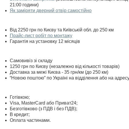
21:00 години)
Як заміряти дверний отвір самостійно
Від 2250 грн по Києву та Київській обл. до 250 км
Прайс-лист робіт по монтажу
Гарантія на установку 12 місяців
Самовивіз зі складу
1250 грн по Києву (незалежно від кількості товарів)
Доставка за межі Києва - 35 грн/км (до 250 км)
“Новою поштою” по Україні на відділення або на адрес
Готівкою;
Visa, MasterСard або Приват24;
Безготівково (з ПДВ і без ПДВ);
В кредит;
Оплата частинами.