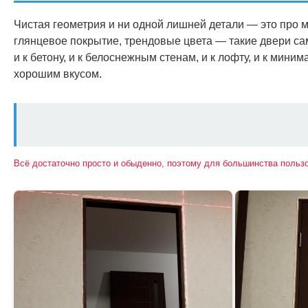
Чистая геометрия и ни одной лишней детали — это про
глянцевое покрытие, трендовые цвета — такие двери с
и к бетону, и к белоснежным стенам, и к лофту, и к мини
хорошим вкусом.
Всё достаточно просто и обыденно, поэтому для большинства польз