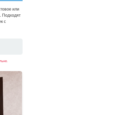
атовое или
. Подходят
к с
льно.