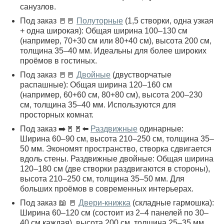
санузлов.
Под заказ 🚪🚪
Полуторные
(1,5 створки, одна узкая
+ одна широкая): Общая ширина 100–130 см
(например, 70+30 см или 80+40 см), высота 200 см,
толщина 35–40 мм. Идеальны для более широких
проёмов в гостиных.
Под заказ 🚪🚪
Двойные
(двустворчатые
распашные): Общая ширина 120–160 см
(например, 60+60 см, 80+80 см), высота 200–230
см, толщина 35–40 мм. Используются для
просторных комнат.
Под заказ ➡️🚪🚪⬅️
Раздвижные
одинарные:
Ширина 60–90 см, высота 210–250 см, толщина 35–
50 мм. Экономят пространство, створка сдвигается
вдоль стены. Раздвижные двойные: Общая ширина
120–180 см (две створки раздвигаются в стороны),
высота 210–250 см, толщина 35–50 мм. Для
больших проёмов в современных интерьерах.
Под заказ 📖 🚪
Двери-книжка
(складные гармошка):
Ширина 60–120 см (состоит из 2–4 панелей по 30–
40 см каждая), высота 200 см, толщина 25–35 мм.