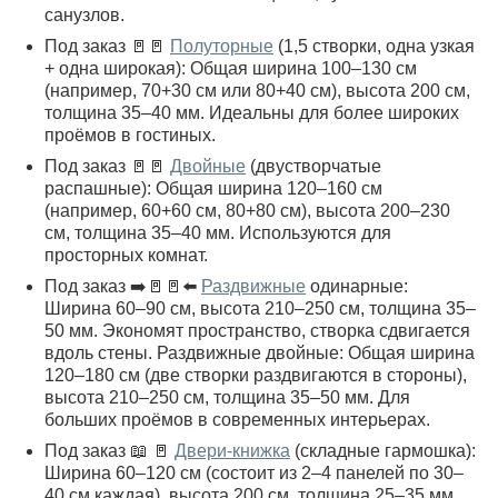
санузлов.
Под заказ 🚪🚪
Полуторные
(1,5 створки, одна узкая
+ одна широкая): Общая ширина 100–130 см
(например, 70+30 см или 80+40 см), высота 200 см,
толщина 35–40 мм. Идеальны для более широких
проёмов в гостиных.
Под заказ 🚪🚪
Двойные
(двустворчатые
распашные): Общая ширина 120–160 см
(например, 60+60 см, 80+80 см), высота 200–230
см, толщина 35–40 мм. Используются для
просторных комнат.
Под заказ ➡️🚪🚪⬅️
Раздвижные
одинарные:
Ширина 60–90 см, высота 210–250 см, толщина 35–
50 мм. Экономят пространство, створка сдвигается
вдоль стены. Раздвижные двойные: Общая ширина
120–180 см (две створки раздвигаются в стороны),
высота 210–250 см, толщина 35–50 мм. Для
больших проёмов в современных интерьерах.
Под заказ 📖 🚪
Двери-книжка
(складные гармошка):
Ширина 60–120 см (состоит из 2–4 панелей по 30–
40 см каждая), высота 200 см, толщина 25–35 мм.