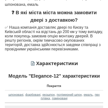
шпонована, емаль
❓ В які міста міста можна замовити
двері з доставкою?
✅ Наша компанія доставляє двері по Києву та
Київській області на відстань до 200 км у тому випадку,
коли покупець замовив опцію монтажу дверей. В
решту регіонів, окрім тимчасово окупованих
територій, доставка здійснюється завдяки співпраці з
провідними українськими перевізниками.
Характеристики
Модель "Elegance-12" характеристики
Покриття
шпоновані
,
фарбовані
,
екошпон
,
полімерний шпон
,
емаль
,
пвх
плівка
,
ламіновані