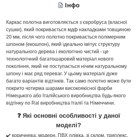
Інфо
Каркас полотна виготовляється з євробруса (власної
сушки), який покривається мдф накладками товщиною
20 мм, після чого полотно покривається полімерним
шпоном (екошпон), який ідеально імітує структуру
натурального дерева і екологічно чистий - це
технологічний багатошаровий матеріал нового
покоління, який не поступається нічим натуральному
шпону і має ряд переваг. У цьому матеріалі дуже
багато варіантів відтінків. Так само полотно може бути
покрито чотирма шарами високоякісної фарби
Німецького або Італійського виробництва будь-якого
відтінку по Ral виробництва Італії та Німеччини.
❓ Які основні особливості у даної
моделі?
✔️ коричнева, модерн, ПВХ плівка, зі склом, триплекс,