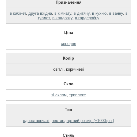
Призначення
в кабінет
,
друга вхідна
,
в кімнату
,
в дитячу
,
в кухню
,
в ванну
,
в
туалет
,
в кладовку
,
в гардеробну
Ціна
середня
Колір
світлі
,
коричневі
Скло
зі склом
,
триплекс
Тип
одностворчаті
,
нестандартний розмір (+1000грн.)
Стиль