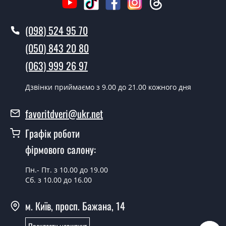
Виклик замірника-консультанта коштує 500 грн.
Ви робите установку міжкімнатних
(098) 524 95 70
дверей ТМ Фаворит?
(050) 843 20 80
Так робимо. Монтаж міжкімнатних дверей ТМ Фаворит
(063) 999 26 97
проводиться згідно з чергою, у всі дні крім неділі.
Скільки коштує встановлення дверей
Дзвінки приймаємо з 9.00 до 21.00 кожного дня
Elegance-12?
favoritdveri@ukr.net
Вартість встановлення дверей Elegance-12 - от 1800
грн.
Графік роботи
Можна на сьогодні викликати
фірмового салону:
замірника?
Пн.- Пт. з 10.00 до 19.00
Так можна.
Сб. з 10.00 до 16.00
У вас є в наявності готові міжкімнатні
м. Київ, просп. Бажана, 14
двері фаворит?