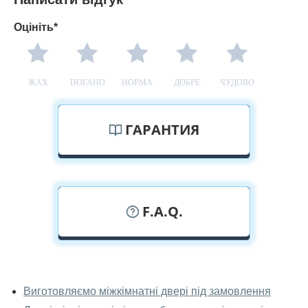
Оцініть*
ЖАХ
ПОГАНО
НОРМА
ДОБРЕ
ЧУДОВО
ГАРАНТИЯ
F.A.Q.
У вас можна подивитися міжкімнатні
двері фаворит наживо?
Виготовляємо міжкімнатні двері під замовлення