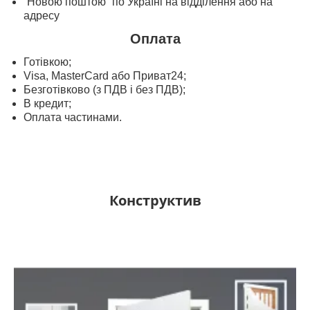
“Новою поштою” по Україні на відділення або на
адресу
Оплата
Готівкою;
Visa, MasterСard або Приват24;
Безготівково (з ПДВ і без ПДВ);
В кредит;
Оплата частинами.
Конструктив