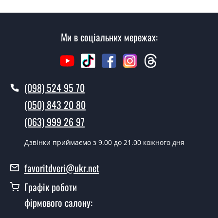
консультації Ви можете оформити заявку, не
відвідуючи наш офіс.
Ми в соціальних мережах:
Скільки коштує викликати замірника?
Виклик замірника-консультанта коштує 500 грн.
Ви робите установку міжкімнатних
(098) 524 95 70
дверей ТМ Фаворит?
(050) 843 20 80
Так робимо. Монтаж міжкімнатних дверей ТМ Фаворит
(063) 999 26 97
проводиться згідно з чергою, у всі дні крім неділі.
Скільки коштує встановлення дверей
Дзвінки приймаємо з 9.00 до 21.00 кожного дня
Elegance-16?
favoritdveri@ukr.net
Вартість встановлення дверей Elegance-16 - от 1800
грн.
Графік роботи
Можна на сьогодні викликати
фірмового салону:
замірника?