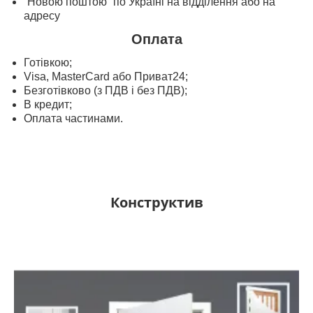
“Новою поштою” по Україні на відділення або на
адресу
Оплата
Готівкою;
Visa, MasterСard або Приват24;
Безготівково (з ПДВ і без ПДВ);
В кредит;
Оплата частинами.
Конструктив