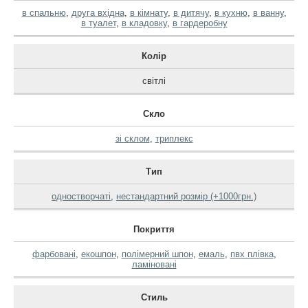
в спальню
,
друга вхідна
,
в кімнату
,
в дитячу
,
в кухню
,
в ванну
,
в туалет
,
в кладовку
,
в гардеробну
Колір
світлі
Скло
зі склом
,
триплекс
Тип
одностворчаті
,
нестандартний розмір (+1000грн.)
Покриття
фарбовані
,
екошпон
,
полімерний шпон
,
емаль
,
пвх плівка
,
ламіновані
Стиль