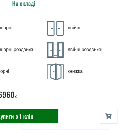
На складі
инарні
двійні
инарні роздвижні
двійні роздвижні
орні
книжка
 6960
₴
упити в 1 клік