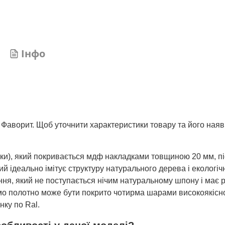
Інфо
 Фаворит. Щоб уточнити характеристики товару та його наяв
шки), який покривається мдф накладками товщиною 20 мм, пі
 ідеально імітує структуру натурального дерева і екологічн
ня, який не поступається нічим натуральному шпону і має р
 само полотно може бути покрито чотирма шарами високоякісн
нку по Ral.