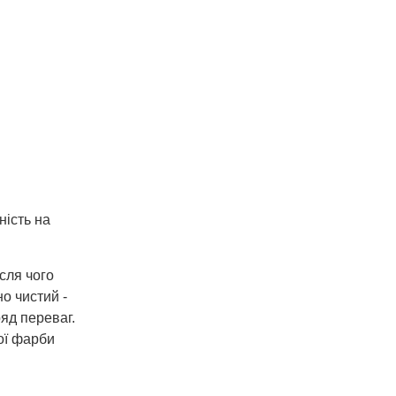
ність на
сля чого
о чистий -
яд переваг.
ої фарби