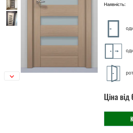
Наявність:
од
од
рот
Ціна
від
К