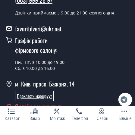
Скільки коштує встановлення дверей
Дзвінки приймаємо з 9.00 до 21.00 кожного дня
Modern-02?
favoritdveri@ukr.net
Вартість встановлення дверей Modern-02 - от 1800
грн.
Графік роботи
Можна на сьогодні викликати
фірмового салону:
замірника?
Пн.- Пт. з 10.00 до 19.00
Так можна.
Сб. з 10.00 до 16.00
У вас є в наявності готові міжкімнатні
м. Київ, просп. Бажана, 14
двері фаворит?
Прокласти маршруут
Так, ми маємо великий асортимент готових
міжкімнатних дверей ТМ Фаворит.
Онлайн консультант
Ви робите нестандартні міжкімнатні
Каталог
Замір
Монтаж
Телефон
Салон
Більше
двері?
Так, ми можемо виготовити міжкімнатні двері