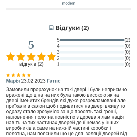
modern
Відгуки (2)
5
(2)
5
4
(0)
3
(0)
2
(0)
відгуків (2)
1
(0)
Марія
23.02.2023
Гатне
Замовили прорахунок на такі двері і були неприємно
вражені що ціна на них була такою високою як на
двері іменитих брендів які дуже розрекламовані але
приїхали в салон щоб подивитися на двері вживу то
одразу стало зрозуміло за що просять такі гроші,
наповнення полотна повністю з дерева я ламінація
навіть на тих частинах дверей де її немає у інших
виробників а саме на нижній частині коробки і
полотна, нам пояснили що це для ізоляції дверей від