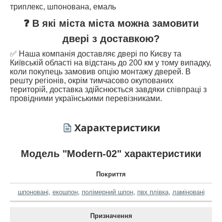
триплекс, шпонована, емаль
❓ В які міста міста можна замовити
двері з доставкою?
✅ Наша компанія доставляє двері по Києву та
Київській області на відстань до 200 км у тому випадку,
коли покупець замовив опцію монтажу дверей. В
решту регіонів, окрім тимчасово окупованих
територій, доставка здійснюється завдяки співпраці з
провідними українськими перевізниками.
Характеристики
Модель "Modern-02" характеристики
Покриття
шпоновані
,
екошпон
,
полімерний шпон
,
пвх плівка
,
ламіновані
Призначення