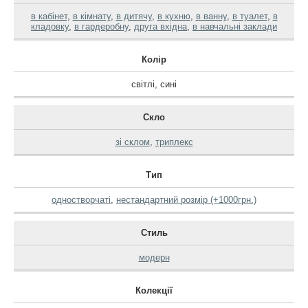
в кабінет
,
в кімнату
,
в дитячу
,
в кухню
,
в ванну
,
в туалет
,
в
кладовку
,
в гардеробну
,
друга вхідна
,
в навчальні заклади
Колір
світлі
,
сині
Скло
зі склом
,
триплекс
Тип
одностворчаті
,
нестандартний розмір (+1000грн.)
Стиль
модерн
Колекції