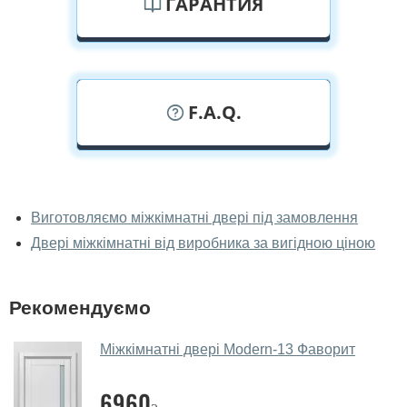
ГАРАНТИЯ
F.A.Q.
У вас можна подивитися міжкімнатні
двері фаворит наживо?
Виготовляємо міжкімнатні двері під замовлення
Двері міжкімнатні від виробника за вигідною ціною
Так, можна подивитися міжкімнатні двері фаворит у
нашому фірмовому салоні-магазині.
У вас великий магазин?
Рекомендуємо
Так, у нас великий вибір міжкімнатних та вхідних
Міжкімнатні двері Modern-13 Фаворит
дверей.
Чи допомагаєте ви вибрати
6960