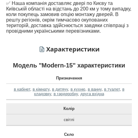
✅ Наша компанія доставляє двері по Києву та
Київській області на відстань до 200 км у тому випадку,
коли покупець замовив опцію монтажу дверей. В
решту регіонів, окрім тимчасово окупованих
територій, доставка здійснюється завдяки співпраці з
провідними українськими перевізниками.
Характеристики
Модель "Modern-15" характеристики
Призначення
в кабінет
,
в кімнату
,
в дитячу
,
в кухню
,
в ванну
,
в туалет
,
в
кладовку
,
в гардеробну
,
друга вхідна
Колір
світлі
Скло