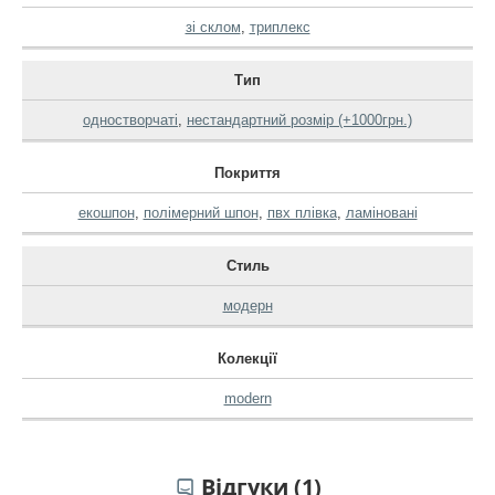
зі склом
,
триплекс
Тип
одностворчаті
,
нестандартний розмір (+1000грн.)
Покриття
екошпон
,
полімерний шпон
,
пвх плівка
,
ламіновані
Стиль
модерн
Колекції
modern
Відгуки (1)