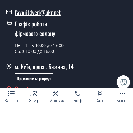
Modern-15?
favoritdveri@ukr.net
Вартість встановлення дверей Modern-15 - от 1800
грн.
Графік роботи
Можна на сьогодні викликати
фірмового салону:
замірника?
Пн.- Пт. з 10.00 до 19.00
Так можна.
Сб. з 10.00 до 16.00
У вас є в наявності готові міжкімнатні
м. Київ, просп. Бажана, 14
двері фаворит?
Прокласти маршруут
Так, ми маємо великий асортимент готових
міжкімнатних дверей ТМ Фаворит.
Онлайн консультант
Ви робите нестандартні міжкімнатні
Каталог
Замір
Монтаж
Телефон
Салон
Більше
двері?
Так, ми можемо виготовити міжкімнатні двері
© Магазин "ТМ Фаворит двері та вікна 2007 - 2026"
нестандартних розмірів.