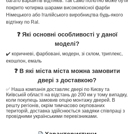
багато варіантів відтінків. Так само полотно може бути
покрито чотирма шарами високоякісної фарби
Німецького або Італійського виробництва будь-якого
відтінку по Ral.
❓ Які основні особливості у даної
моделі?
✔️ коричневі, фарбовані, модерн, зі склом, триплекс,
екошпон, емаль
❓ В які міста міста можна замовити
двері з доставкою?
✅ Наша компанія доставляє двері по Києву та
Київській області на відстань до 200 км у тому випадку,
коли покупець замовив опцію монтажу дверей. В
решту регіонів, окрім тимчасово окупованих
територій, доставка здійснюється завдяки співпраці з
провідними українськими перевізниками.
Характеристики