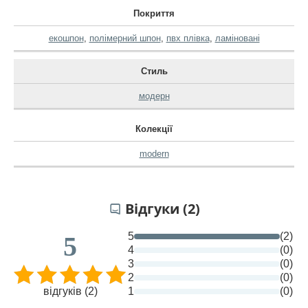
Покриття
екошпон
,
полімерний шпон
,
пвх плівка
,
ламіновані
Стиль
модерн
Колекції
modern
Відгуки (2)
5
(2)
5
4
(0)
3
(0)
2
(0)
відгуків (2)
1
(0)