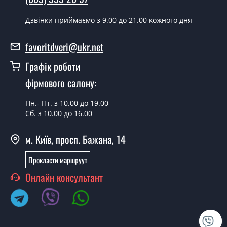
Скільки коштує встановлення дверей
Дзвінки приймаємо з 9.00 до 21.00 кожного дня
Modern-27 Zolotoy dub?
favoritdveri@ukr.net
Вартість встановлення дверей Modern-27 Zolotoy dub -
от 1800 грн.
Графік роботи
Можна на сьогодні викликати
фірмового салону:
замірника?
Пн.- Пт. з 10.00 до 19.00
Так можна.
Сб. з 10.00 до 16.00
У вас є в наявності готові міжкімнатні
м. Київ, просп. Бажана, 14
двері фаворит?
Прокласти маршруут
Так, ми маємо великий асортимент готових
міжкімнатних дверей ТМ Фаворит.
Онлайн консультант
Ви робите нестандартні міжкімнатні
двері?
Так, ми можемо виготовити міжкімнатні двері