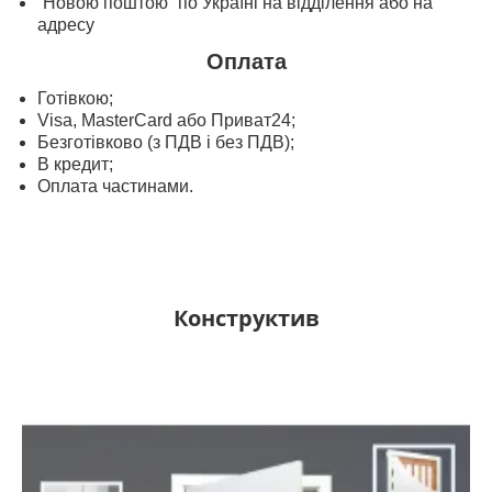
“Новою поштою” по Україні на відділення або на
адресу
Оплата
Готівкою;
Visa, MasterСard або Приват24;
Безготівково (з ПДВ і без ПДВ);
В кредит;
Оплата частинами.
Конструктив