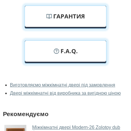
ГАРАНТИЯ
F.A.Q.
У вас можна подивитися міжкімнатні
двері фаворит наживо?
Виготовляємо міжкімнатні двері під замовлення
Двері міжкімнатні від виробника за вигідною ціною
Так, можна подивитися міжкімнатні двері фаворит у
нашому фірмовому салоні-магазині.
У вас великий магазин?
Рекомендуємо
Так, у нас великий вибір міжкімнатних та вхідних
Міжкімнатні двері Modern-26 Zolotoy dub
дверей.