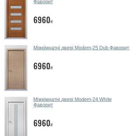
Фаворит
Чи допомагаєте ви вибрати
6960
міжкімнатні двері фаворит?
₴
Так. Ми консультуємо покупців
по телефону
, через
месенджери, онлайн-чат або безпосередньо в нашому
салоні-магазині.
Міжкімнатні двері Modern-25 Dub Фаворит
Які основні особливості та переваги
ваших міжкімнатних дверей?
6960
₴
Каркас полотна міжкімнатних дверей виготовляється з
євробрусу (власного сушіння), що покривається МДФ
накладками товщиною 20 мм. Завдяки такій товщині
МДФ, вся конструкція виходить дуже міцною та
Міжкімнатні двері Modern-24 White
надійною.
Фаворит
Які міжкімнатні двері фаворит
6960
порадите?
₴
Наші рекомендації залежать від необхідних