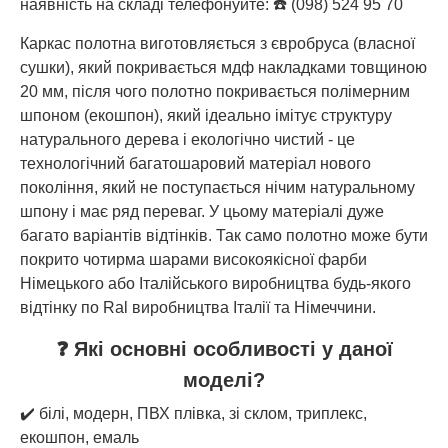
наявність на складі телефонуйте: ☎️ (098) 524 95 70
Каркас полотна виготовляється з євробруса (власної
сушки), який покривається мдф накладками товщиною
20 мм, після чого полотно покривається полімерним
шпоном (екошпон), який ідеально імітує структуру
натурального дерева і екологічно чистий - це
технологічний багатошаровий матеріал нового
покоління, який не поступається нічим натуральному
шпону і має ряд переваг. У цьому матеріалі дуже
багато варіантів відтінків. Так само полотно може бути
покрито чотирма шарами високоякісної фарби
Німецького або Італійського виробництва будь-якого
відтінку по Ral виробництва Італії та Німеччини.
❓ Які основні особливості у даної
моделі?
✔️ білі, модерн, ПВХ плівка, зі склом, триплекс,
екошпон, емаль