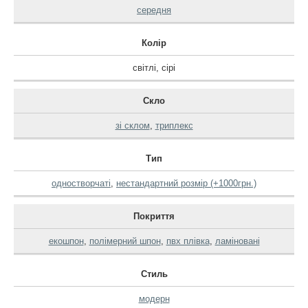
середня
Колір
світлі
,
сірі
Скло
зі склом
,
триплекс
Тип
одностворчаті
,
нестандартний розмір (+1000грн.)
Покриття
екошпон
,
полімерний шпон
,
пвх плівка
,
ламіновані
Стиль
модерн