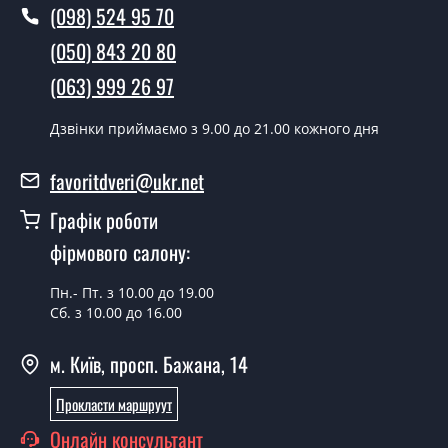
(098) 524 95 70
дверей ТМ Фаворит?
(050) 843 20 80
Так робимо. Монтаж міжкімнатних дверей ТМ Фаворит
(063) 999 26 97
проводиться згідно з чергою, у всі дні крім неділі.
Скільки коштує встановлення дверей
Дзвінки приймаємо з 9.00 до 21.00 кожного дня
Optima-12?
favoritdveri@ukr.net
Вартість встановлення дверей Optima-12 - от 1800
грн.
Графік роботи
Можна на сьогодні викликати
фірмового салону:
замірника?
Пн.- Пт. з 10.00 до 19.00
Так можна.
Сб. з 10.00 до 16.00
У вас є в наявності готові міжкімнатні
м. Київ, просп. Бажана, 14
двері фаворит?
Прокласти маршруут
Так, ми маємо великий асортимент готових
міжкімнатних дверей ТМ Фаворит.
Онлайн консультант