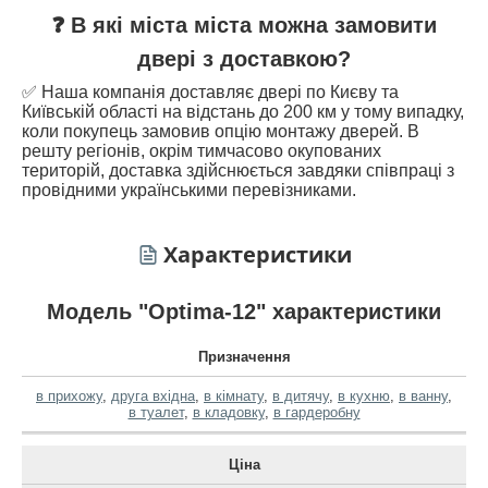
❓ В які міста міста можна замовити
двері з доставкою?
✅ Наша компанія доставляє двері по Києву та
Київській області на відстань до 200 км у тому випадку,
коли покупець замовив опцію монтажу дверей. В
решту регіонів, окрім тимчасово окупованих
територій, доставка здійснюється завдяки співпраці з
провідними українськими перевізниками.
Характеристики
Модель "Optima-12" характеристики
Призначення
в прихожу
,
друга вхідна
,
в кімнату
,
в дитячу
,
в кухню
,
в ванну
,
в туалет
,
в кладовку
,
в гардеробну
Ціна