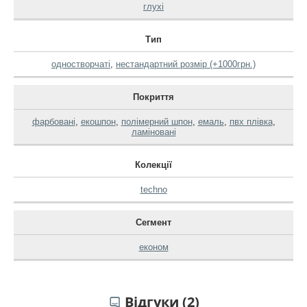
глухі
Тип
одностворчаті
,
нестандартний розмір (+1000грн.)
Покриття
фарбовані
,
екошпон
,
полімерний шпон
,
емаль
,
пвх плівка
,
ламіновані
Колекції
techno
Сегмент
економ
Відгуки (2)