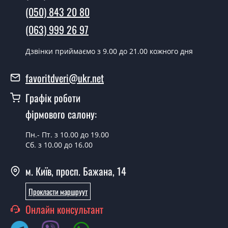
(050) 843 20 80
Так робимо. Монтаж міжкімнатних дверей ТМ Фаворит
(063) 999 26 97
проводиться згідно з чергою, у всі дні крім неділі.
Скільки коштує встановлення дверей
Дзвінки приймаємо з 9.00 до 21.00 кожного дня
Techno-29-Black?
favoritdveri@ukr.net
Вартість встановлення дверей Techno-29-Black - от
1800 грн.
Графік роботи
Можна на сьогодні викликати
фірмового салону:
замірника?
Пн.- Пт. з 10.00 до 19.00
Так можна.
Сб. з 10.00 до 16.00
У вас є в наявності готові міжкімнатні
м. Київ, просп. Бажана, 14
двері фаворит?
Прокласти маршруут
Так, ми маємо великий асортимент готових
міжкімнатних дверей ТМ Фаворит.
Онлайн консультант
Ви робите нестандартні міжкімнатні