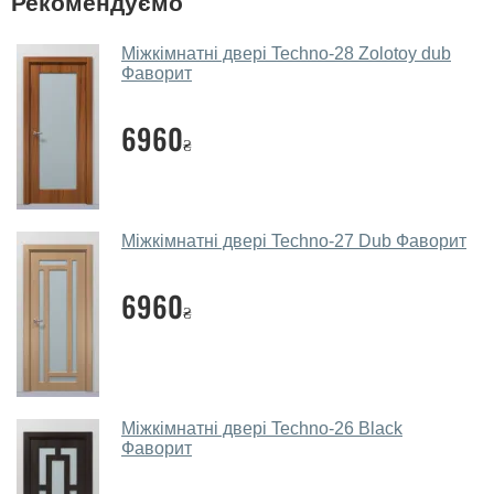
Рекомендуємо
Так, у нас великий вибір міжкімнатних та вхідних
Міжкімнатні двері Techno-28 Zolotoy dub
дверей.
Фаворит
Чи допомагаєте ви вибрати
6960
міжкімнатні двері фаворит?
₴
Так. Ми консультуємо покупців
по телефону
, через
месенджери, онлайн-чат або безпосередньо в нашому
салоні-магазині.
Міжкімнатні двері Techno-27 Dub Фаворит
Які основні особливості та переваги
ваших міжкімнатних дверей?
6960
₴
Каркас полотна міжкімнатних дверей виготовляється з
євробрусу (власного сушіння), що покривається МДФ
накладками товщиною 20 мм. Завдяки такій товщині
МДФ, вся конструкція виходить дуже міцною та
Міжкімнатні двері Techno-26 Black
надійною.
Фаворит
Які міжкімнатні двері фаворит