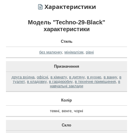
Характеристики
Модель "Techno-29-Black"
характеристики
Стиль
без малюнку
,
мінімалізм
,
рівні
Призначення
друга вхідна
,
офісні
,
в кімнату
,
в дитячу
,
в кухню
,
в ванну
,
в
туалет
,
в кладовку
,
в гардеробну
,
в технічне приміщення
,
в
навчальні заклади
Колір
темні
,
венге
,
чорні
Скло