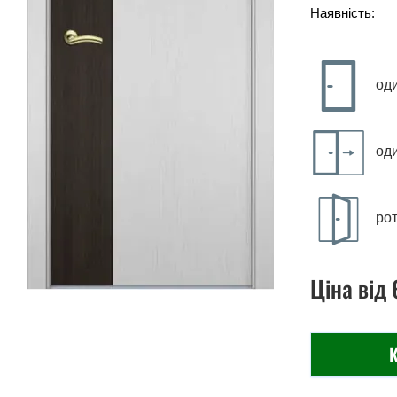
Наявність:
од
од
рот
Ціна
від
К