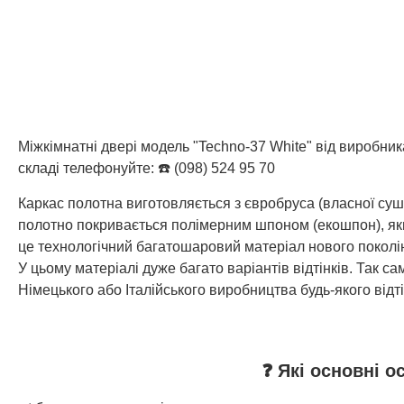
Міжкімнатні двері модель "Techno-37 White" від виробни
складі телефонуйте: ☎️ (098) 524 95 70
Каркас полотна виготовляється з євробруса (власної су
полотно покривається полімерним шпоном (екошпон), який
це технологічний багатошаровий матеріал нового поколін
У цьому матеріалі дуже багато варіантів відтінків. Так
Німецького або Італійського виробництва будь-якого відті
❓ Які основні о