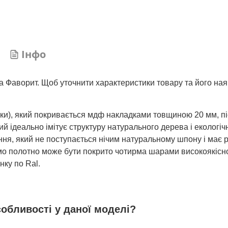
Інфо
ка Фаворит. Щоб уточнити характеристики товару та його ная
шки), який покривається мдф накладками товщиною 20 мм, пі
 ідеально імітує структуру натурального дерева і екологічн
ня, який не поступається нічим натуральному шпону і має р
 само полотно може бути покрито чотирма шарами високоякісн
нку по Ral.
собливості у даної моделі?