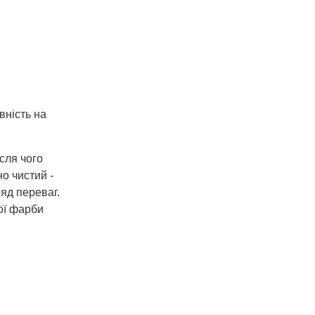
вність на
сля чого
о чистий -
яд переваг.
ої фарби