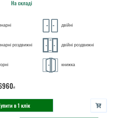
На складі
инарні
двійні
инарні роздвижні
двійні роздвижні
орні
книжка
 6960
₴
упити в 1 клік