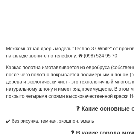
Межкомнатная дверь модель "Techno-37 White" от произв
на складе звоните по телефону: ☎️ (098) 524 95 70
Каркас полотна изготавливается из евробруса (собстве
после чего полотно покрывается полимерным шпоном (э
дерева и экологически чист - это технологичный многос
натуральному шпону и имеет ряд преимуществ. В этом м
покрыто четырьмя слоями высококачественной краски Не
❓ Какие основные 
✔️ без рисунка, темная, экошпон, эмаль
❓ В какие города мо