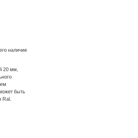
его наличие
й 20 мм,
ьного
чем
может быть
 Ral.