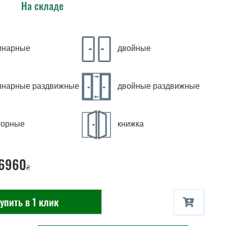
На складе
инарные
двойные
инарные раздвижные
двойные раздвижные
торные
книжка
 6960
₴
упить в 1 клик