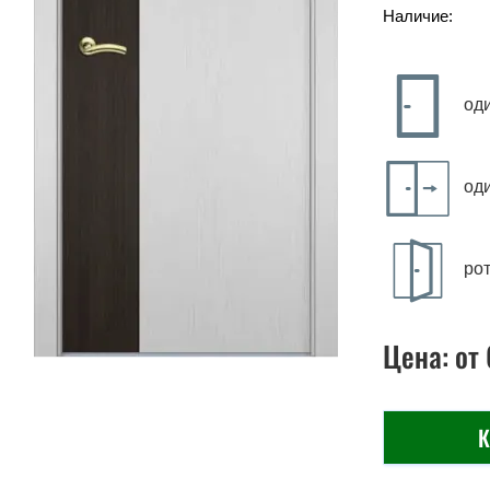
Наличие:
од
од
ро
Цена:
от
К