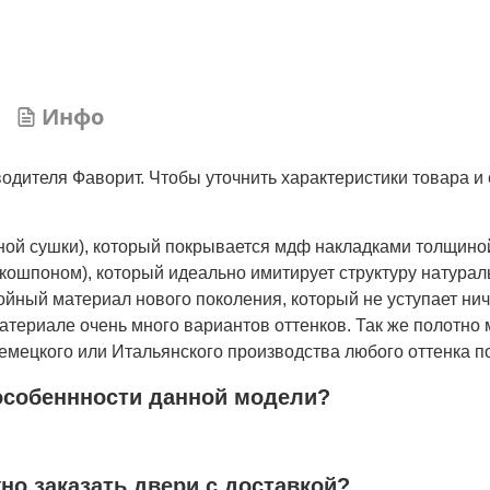
Инфо
одителя Фаворит. Чтобы уточнить характеристики товара и 
нной сушки), который покрывается мдф накладками толщино
кошпоном), который идеально имитирует структуру натурал
лойный материал нового поколения, который не уступает ни
атериале очень много вариантов оттенков. Так же полотно 
мецкого или Итальянского производства любого оттенка по
особеннности данной модели?
жно заказать двери с доставкой?