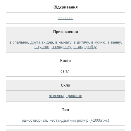
Відкривання
зовнішнє
Призначення
в спальню
,
друга вхідна
,
в кімнату
,
в дитячу
,
в кухню
,
в ванну
,
в туалет
,
в кладовку
,
в гардеробну
Колір
світлі
Скло
зі склом
,
триплекс
Тип
одностворчаті
,
нестандартний розмір (+1000грн.)