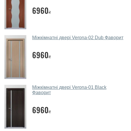
ваших міжкімнатних дверей?
6960
₴
Каркас полотна міжкімнатних дверей виготовляється з
євробрусу (власного сушіння), що покривається МДФ
накладками товщиною 20 мм. Завдяки такій товщині
МДФ, вся конструкція виходить дуже міцною та
Міжкімнатні двері Verona-02 Dub Фаворит
надійною.
6960
Які міжкімнатні двері фаворит
₴
порадите?
Наші рекомендації залежать від необхідних
параметрів, бюджету та інших факторів. Підбір
міжкімнатних дверей ТМ Фаворит проводиться
Міжкімнатні двері Verona-01 Black
індивідуально для кожного відвідувача.
Фаворит
Заміри дверей робите?
6960
₴
Так, робимо. Наші фахівці можуть зробити замір та
консультацію на виїзді. Кожен співробітник має з
собою каталоги кольорів та візерунків. Після виміру та