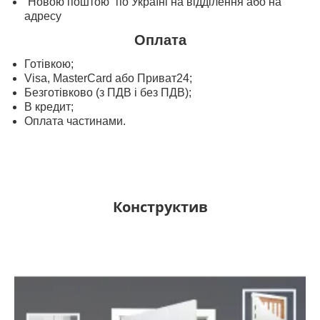
“Новою поштою” по Україні на відділення або на
адресу
Оплата
Готівкою;
Visa, MasterСard або Приват24;
Безготівково (з ПДВ і без ПДВ);
В кредит;
Оплата частинами.
Конструктив