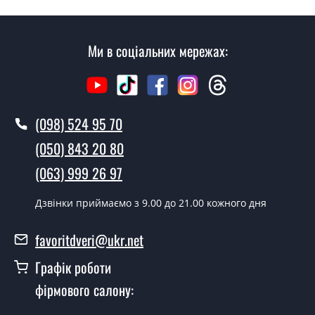
консультації Ви можете оформити заявку, не
відвідуючи наш офіс.
Ми в соціальних мережах:
Скільки коштує викликати замірника?
Виклик замірника-консультанта коштує 500 грн.
Ви робите установку міжкімнатних
(098) 524 95 70
дверей ТМ Фаворит?
(050) 843 20 80
Так робимо. Монтаж міжкімнатних дверей ТМ Фаворит
(063) 999 26 97
проводиться згідно з чергою, у всі дні крім неділі.
Скільки коштує встановлення дверей
Дзвінки приймаємо з 9.00 до 21.00 кожного дня
Verona-06 Zolotoy dub?
favoritdveri@ukr.net
Вартість встановлення дверей Verona-06 Zolotoy dub -
от 1800 грн.
Графік роботи
Можна на сьогодні викликати
фірмового салону:
замірника?