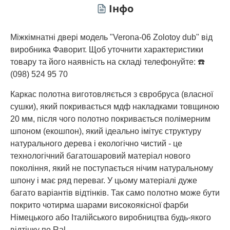
Інфо
Міжкімнатні двері модель "Verona-06 Zolotoy dub" від
виробника Фаворит. Щоб уточнити характеристики
товару та його наявність на складі телефонуйте: ☎️
(098) 524 95 70
Каркас полотна виготовляється з євробруса (власної
сушки), який покривається мдф накладками товщиною
20 мм, після чого полотно покривається полімерним
шпоном (екошпон), який ідеально імітує структуру
натурального дерева і екологічно чистий - це
технологічний багатошаровий матеріал нового
покоління, який не поступається нічим натуральному
шпону і має ряд переваг. У цьому матеріалі дуже
багато варіантів відтінків. Так само полотно може бути
покрито чотирма шарами високоякісної фарби
Німецького або Італійського виробництва будь-якого
відтінку по Ral.