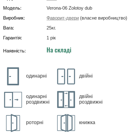
Модель:
Verona-06 Zolotoy dub
Виробник:
Фаворит-двери
(власне виробництво)
Вага:
25
кг
.
Гарантія:
1 рік
На складі
Наявність:
одинарні
двійні
одинарні
двійні
роздвижні
роздвижні
роторні
книжка