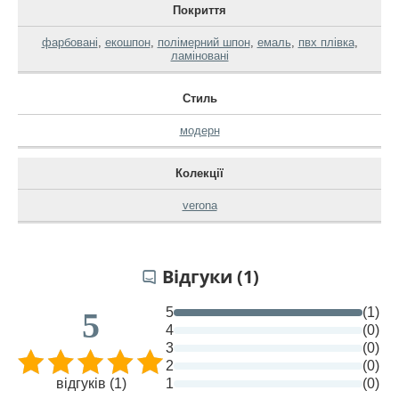
Покриття
фарбовані
,
екошпон
,
полімерний шпон
,
емаль
,
пвх плівка
,
ламіновані
Стиль
модерн
Колекції
verona
Відгуки (1)
5
(1)
5
4
(0)
3
(0)
2
(0)
відгуків (1)
1
(0)