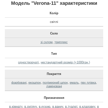
Модель "Verona-11" характеристики
Колір
світлі
Скло
зі склом
,
триплекс
Тип
одностворчаті
,
нестандартний розмір (+1000грн.)
Покриття
фарбовані
,
екошпон
,
полімерний шпон
,
емаль
,
пвх плівка
,
ламіновані
Призначення
в кімнату
,
в дитячу
,
в кухню
,
в ванну
,
в туалет
,
в кладовку
,
в