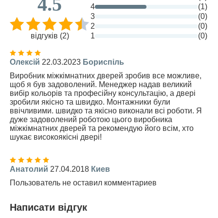
4.5
4
(1)
3
(0)
2
(0)
відгуків (2)
1
(0)
Олексій
22.03.2023
Бориспіль
Виробник міжкімнатних дверей зробив все можливе,
щоб я був задоволений. Менеджер надав великий
вибір кольорів та професійну консультацію, а двері
зробили якісно та швидко. Монтажники були
ввічливими. швидко та якісно виконали всі роботи. Я
дуже задоволений роботою цього виробника
міжкімнатних дверей та рекомендую його всім, хто
шукає високоякісні двері!
Анатолий
27.04.2018
Киев
Пользователь не оставил комментариев
Написати відгук