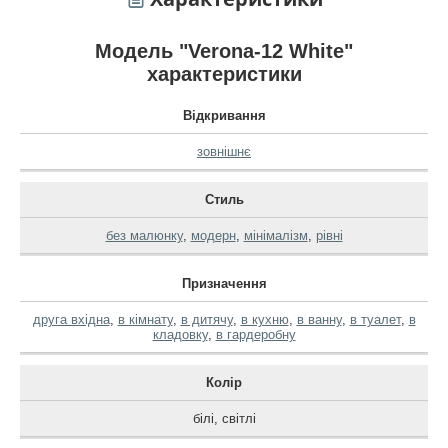
Модель "Verona-12 White"
характеристики
Відкривання
зовнішнє
Стиль
без малюнку
,
модерн
,
мінімалізм
,
рівні
Призначення
друга вхідна
,
в кімнату
,
в дитячу
,
в кухню
,
в ванну
,
в туалет
,
в
кладовку
,
в гардеробну
Колір
білі
,
світлі