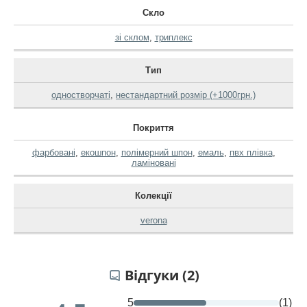
Скло
зі склом
,
триплекс
Тип
одностворчаті
,
нестандартний розмір (+1000грн.)
Покриття
фарбовані
,
екошпон
,
полімерний шпон
,
емаль
,
пвх плівка
,
ламіновані
Колекції
verona
Відгуки (2)
5
(1)