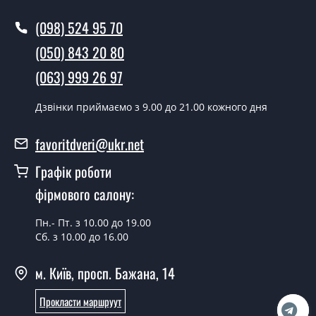
Ви робите установку міжкімнатних
(098) 524 95 70
дверей ТМ Фаворит?
(050) 843 20 80
Так робимо. Монтаж міжкімнатних дверей ТМ Фаворит
(063) 999 26 97
проводиться згідно з чергою, у всі дні крім неділі.
Скільки коштує встановлення дверей
Дзвінки приймаємо з 9.00 до 21.00 кожного дня
Verona-12 White?
favoritdveri@ukr.net
Вартість встановлення дверей Verona-12 White - от
1800 грн.
Графік роботи
Можна на сьогодні викликати
фірмового салону:
замірника?
Пн.- Пт. з 10.00 до 19.00
Так можна.
Сб. з 10.00 до 16.00
У вас є в наявності готові міжкімнатні
м. Київ, просп. Бажана, 14
двері фаворит?
Прокласти маршруут
Так, ми маємо великий асортимент готових