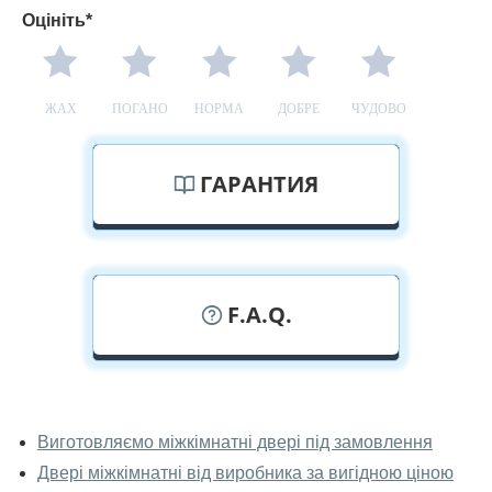
Оцініть*
ЖАХ
ПОГАНО
НОРМА
ДОБРЕ
ЧУДОВО
ГАРАНТИЯ
F.A.Q.
У вас можна подивитися міжкімнатні
двері фаворит наживо?
Виготовляємо міжкімнатні двері під замовлення
Двері міжкімнатні від виробника за вигідною ціною
Так, можна подивитися міжкімнатні двері фаворит у