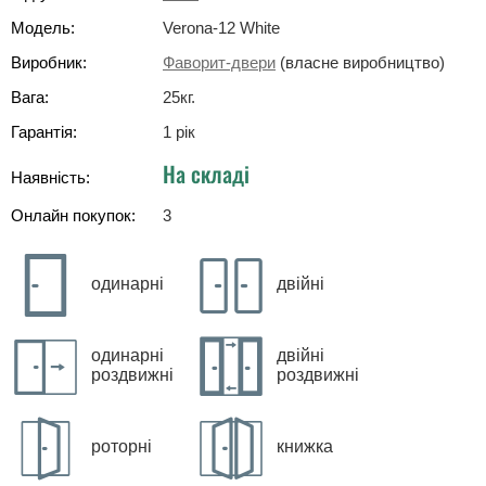
Модель:
Verona-12 White
Виробник:
Фаворит-двери
(власне виробництво)
Вага:
25
кг
.
Гарантія:
1 рік
На складі
Наявність:
Онлайн покупок:
3
одинарні
двійні
одинарні
двійні
роздвижні
роздвижні
роторні
книжка