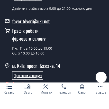
Скільки коштує встановлення дверей
Berta V білий мат?
Дзвінки приймаємо з 9.00 до 21.00 кожного дня
Вартість встановлення дверей Berta V білий мат - от
favoritdveri@ukr.net
1800 грн.
Графік роботи
Можна на сьогодні викликати
замірника?
фірмового салону:
Так можна.
Пн.- Пт. з 10.00 до 19.00
Сб. з 10.00 до 16.00
У вас є в наявності готові дверні
полотна?
м. Київ, просп. Бажана, 14
Так, ми маємо великий асортимент готових дверних
Прокласти маршруут
полотен.
Онлайн консультант
Ви робите нестандартні міжкімнатні
двері?
Каталог
Замір
Монтаж
Телефон
Салон
Більше
Так, ми можемо виготовити міжкімнатні двері
нестандартних розмірів.