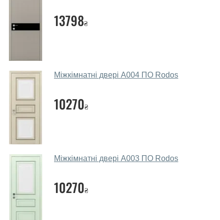
Чи допомагаєте ви вибрати дверні
13798
₴
полотна?
Так. Ми консультуємо покупців
по телефону
, через
месенджери, онлайн-чат або безпосередньо в нашому
салоні-магазині.
Міжкімнатні двері A004 ПО Rodos
Які основні особливості та переваги
ваших міжкімнатних дверей?
10270
₴
Каркас полотна міжкімнатних дверей виготовляється з
євробрусу (власного сушіння), що покривається МДФ
накладками товщиною 20 мм. Завдяки такій товщині
МДФ, вся конструкція виходить дуже міцною та
Міжкімнатні двері A003 ПО Rodos
надійною.
10270
Які дверні полотна порадите?
₴
Наші рекомендації залежать від необхідних
параметрів, бюджету та інших факторів. Підбір