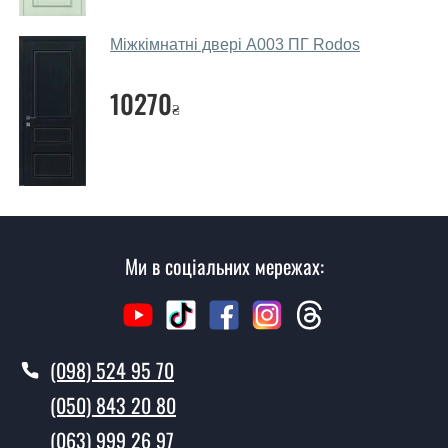
дверних полотен проводиться індивідуально для
кожного відвідувача.
Міжкімнатні двері A003 ПГ Rodos
Заміри дверей робите?
10270
₴
Так, робимо. Наші фахівці можуть зробити замір та
консультацію на виїзді. Кожен співробітник має з
собою каталоги кольорів та візерунків. Після виміру та
консультації Ви можете оформити заявку, не
відвідуючи наш офіс.
Скільки коштує викликати замірника?
Ми в соціальних мережах:
Виклик замірника-консультанта коштує 500 грн.
Ви робите установку дверних
полотен?
(098) 524 95 70
Так робимо. Монтаж дверних полотен проводиться
(050) 843 20 80
згідно з чергою, у всі дні крім неділі.
(063) 999 26 97