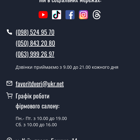
Вега?
Вартість встановлення дверей Вега - від 1600 грн.
Як швидко можете встановити двері
(098) 524 95 70
Вега?
(050) 843 20 80
У той самий день протягом кількох годин, за умови
(063) 999 26 97
наявності їх на складі, чи наступного дня.
Чи можна на сьогодні викликати
Дзвінки приймаємо з 9.00 до 21.00 кожного дня
замірника?
favoritdveri@ukr.net
Так можна.
Графік роботи
У вас є в наявності готові металеві
фірмового салону:
двері?
Так, ми маємо великий асортимент готових металевих
Пн.- Пт. з 10.00 до 19.00
дверей.
Сб. з 10.00 до 16.00
Яка вартість найдешевших металевих