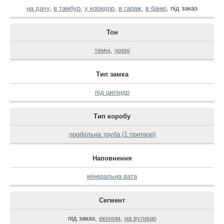
на дачу
,
в тамбур
,
у коридор
,
в гараж
,
в баню
,
під заказ
Тон
темні
,
чорні
Тип замка
під циліндр
Тип коробу
профільна труба (1 притвор)
Наповнення
мінеральна вата
Сегмент
під заказ
,
економ
,
на вулицю