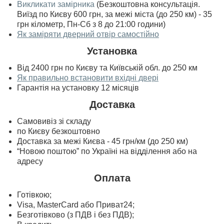
Викликати замірника
(Безкоштовна консультація.
Виїзд по Києву 600 грн, за межі міста (до 250 км) - 35
грн кілометр, Пн-Сб з 8 до 21:00 години)
Як заміряти дверний отвір самостійно
Установка
Від 2400 грн по Києву та Київській обл. до 250 км
Як правильно встановити вхідні двері
Гарантія на установку 12 місяців
Доставка
Самовивіз зі складу
по Києву безкоштовно
Доставка за межі Києва - 45 грн/км (до 250 км)
“Новою поштою” по Україні на відділення або на
адресу
Оплата
Готівкою;
Visa, MasterСard або Приват24;
Безготівково (з ПДВ і без ПДВ);