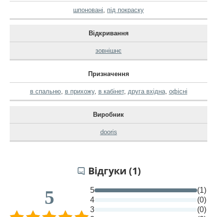
шпоновані
,
під покраску
Відкривання
зовнішнє
Призначення
в спальню
,
в прихожу
,
в кабінет
,
друга вхідна
,
офісні
Виробник
dooris
Відгуки (1)
5
(1)
5
4
(0)
3
(0)