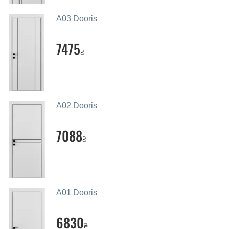
месенджери, онлайн-чат або безпосередньо в нашому
салоні-магазині.
A03 Dooris
Які основні особливості та переваги
ваших міжкімнатних дверей?
7475
₴
Каркас полотна міжкімнатних дверей виготовляється з
євробрусу (власного сушіння), що покривається МДФ
накладками товщиною 20 мм. Завдяки такій товщині
МДФ, вся конструкція виходить дуже міцною та
A02 Dooris
надійною.
7088
Які дверні полотна порадите?
₴
Наші рекомендації залежать від необхідних
параметрів, бюджету та інших факторів. Підбір
дверних полотен проводиться індивідуально для
кожного відвідувача.
A01 Dooris
Заміри дверей робите?
6830
₴
Так, робимо. Наші фахівці можуть зробити замір та