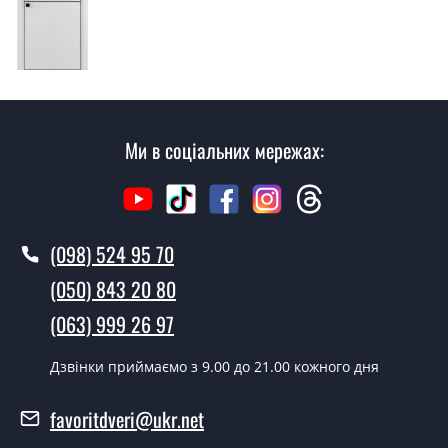
консультацію на виїзді. Кожен співробітник має з
собою каталоги кольорів та візерунків. Після виміру та
консультації Ви можете оформити заявку, не
відвідуючи наш офіс.
Скільки коштує викликати замірника?
Ми в соціальних мережах:
Виклик замірника-консультанта коштує 500 грн.
Ви робите установку дверних
полотен?
(098) 524 95 70
Так робимо. Монтаж дверних полотен проводиться
(050) 843 20 80
згідно з чергою, у всі дні крім неділі.
(063) 999 26 97
Скільки коштує встановлення дверей
A05?
Дзвінки приймаємо з 9.00 до 21.00 кожного дня
Вартість встановлення дверей A05 - от 1800 грн.
favoritdveri@ukr.net
Можна на сьогодні викликати