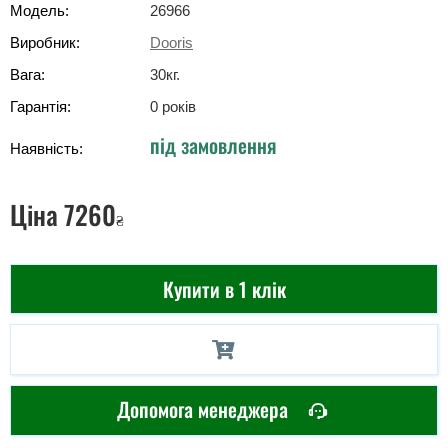
Модель:
26966
Виробник:
Dooris
Вага:
30
кг
.
Гарантія:
0 років
під замовлення
Наявність:
Ціна
7260
₴
Купити в 1 клік
Допомога менеджера