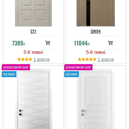
C11
GW04
7389
11044
₴
₴
1
1