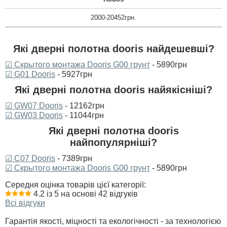
2000-20452грн.
Які дверні полотна dooris найдешевші?
☑ Скрытого монтажа Dooris G00 грунт
- 5890грн
☑ G01 Dooris
- 5927грн
Які дверні полотна dooris найякісніші?
☑ GW07 Dooris
- 12162грн
☑ GW03 Dooris
- 11044грн
Які дверні полотна dooris
найпопулярніші?
☑ C07 Dooris
- 7389грн
☑ Скрытого монтажа Dooris G00 грунт
- 5890грн
Середня оцінка товарів цієї категорії:
4.2 із 5 на основі 42 відгуків
Всі відгуки
Гарантія якості, міцності та екологічності - за технологією