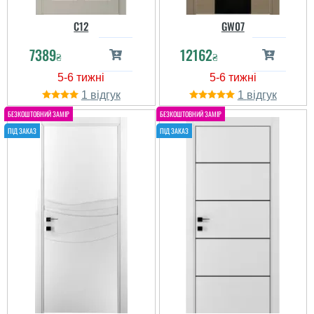
C12
GW07
7389
12162
₴
₴
1
1