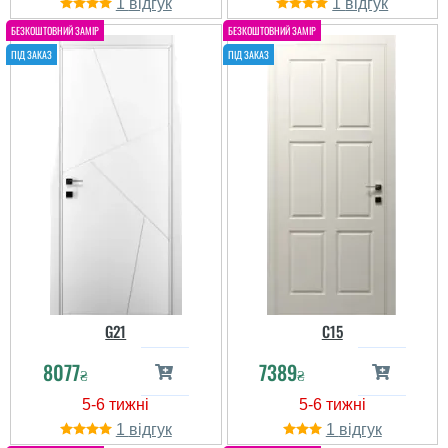
1
1
G21
C15
8077
7389
₴
₴
1
1