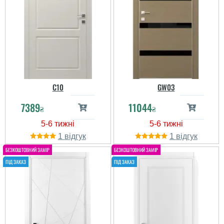
C10
GW03
7389
11044
₴
₴
1
1