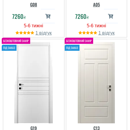
G08
A05
7260
7260
₴
₴
1
1
G19
C13