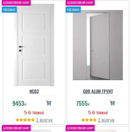
NC03
G00 ALUM ГРУНТ
9453
7555
₴
₴
1
1