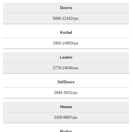
Dooris
5890-12162грн.
Korfad
1950-14950грн.
Leador
2779-14646грн.
StilDoors
2949-3915грн.
Неман
2428-8887грн.
Rodos