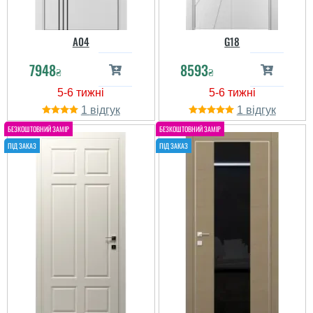
A04
G18
7948
8593
₴
₴
1
1