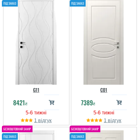
G11
C01
8421
7389
₴
₴
1
1