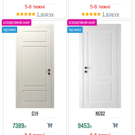
1
1
C14
NC02
7389
9453
₴
₴