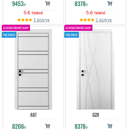
9453
8378
₴
₴
1
1
A07
G20
8206
8378
₴
₴