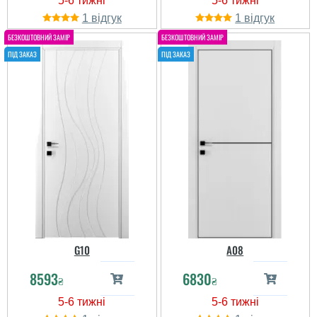
1
1
G10
A08
8593
6830
₴
₴