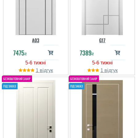
A03
G17
7475
7389
₴
₴
1
1