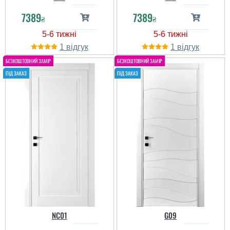
7389
7389
₴
₴
1
1
NC01
G09