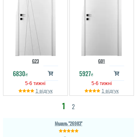
G23
G01
6830
5927
₴
₴
1
1
1
2
Модель "26983"