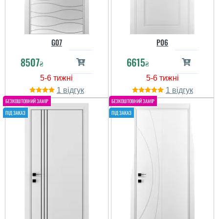
G07
P06
8507
6615
₴
₴
1
1