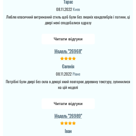
Тарас
08.11.2022
Киев
Люблю класичний витриманий стиль щоб були без лишніх канделябрів і патини, ці
двері мені сподобалися одразу
Читати відгуки
Модель "26968"
Євгенія
08.11.2022
Рівне
Потрібні були двері без скла в декорі який повторює деревяну текстуру, зупинилися
на цій моделі
Читати відгуки
Модель "26989"
Іван