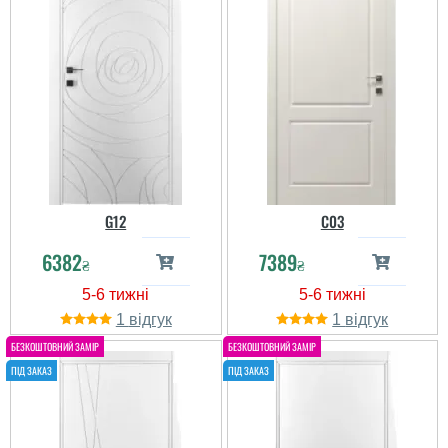
G12
C03
6382
7389
₴
₴
1
1