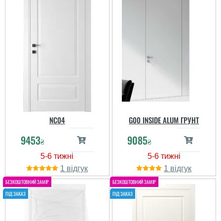
NC04
G00 INSIDE ALUM ГРУНТ
9453
9085
₴
₴
1
1