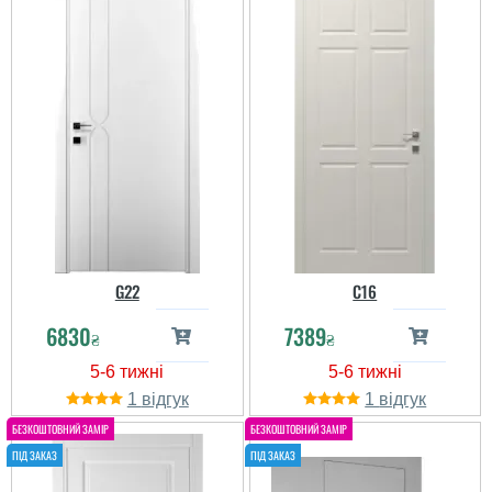
G22
C16
6830
7389
₴
₴
1
1