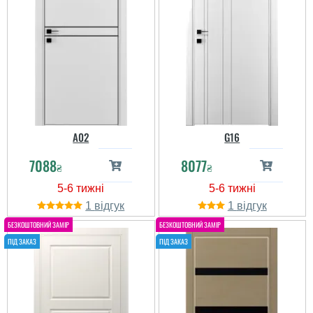
A02
G16
7088
8077
₴
₴
1
1