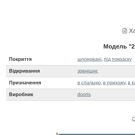
Х
Модель "2
Покриття
шпоновані
,
під покраску
Відкривання
зовнішнє
Призначення
в спальню
,
в прихожу
,
в к
Виробник
dooris
5