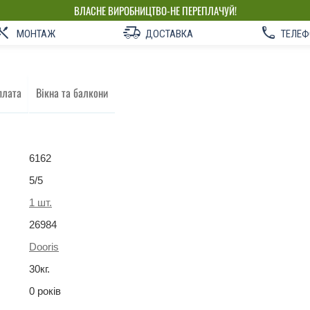
ВЛАСНЕ ВИРОБНИЦТВО-НЕ ПЕРЕПЛАЧУЙ!
МОНТАЖ
ДОСТАВКА
ТЕЛЕФ
плата
Вікна та балкони
6162
5
/5
1
шт.
26984
Dooris
30
кг
.
0 років