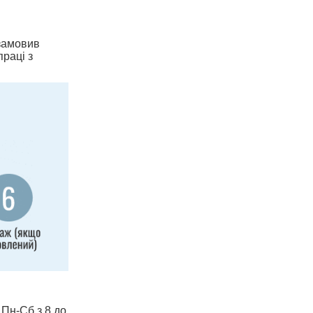
 замовив
праці з
 Пн-Сб з 8 до