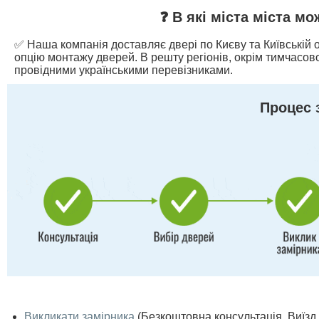
❓ В які міста міста м
✅ Наша компанія доставляє двері по Києву та Київській о
опцію монтажу дверей. В решту регіонів, окрім тимчасово
провідними українськими перевізниками.
Процес 
Викликати замірника
(Безкоштовна консультація. Виїзд п