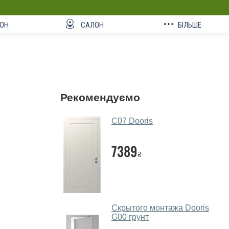
ОН
САЛОН
БІЛЬШЕ
Рекомендуємо
C07 Dooris
7389
₴
Скрытого монтажа Dooris
G00 грунт