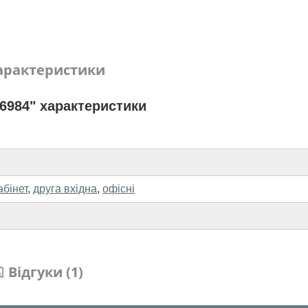
арактеристики
6984" характеристики
абінет
,
друга вхідна
,
офісні
Відгуки (1)