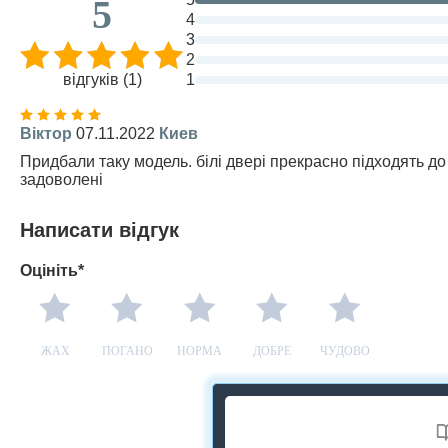
5
4
3
2
відгуків (1)
1
Віктор
07.11.2022
Киев
Придбали таку модель. білі двері прекрасно підходять до
задоволені
Написати відгук
Оцініть*
ЖАХ
ПОГАНО
НОРМА
ДОБРЕ
ЧУДОВО