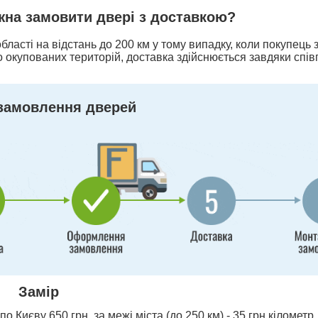
ожна замовити двері з доставкою?
бласті на відстань до 200 км у тому випадку, коли покупець
 окупованих територій, доставка здійснюється завдяки спів
замовлення дверей
Замір
о Києву 650 грн, за межі міста (до 250 км) - 35 грн кілометр,