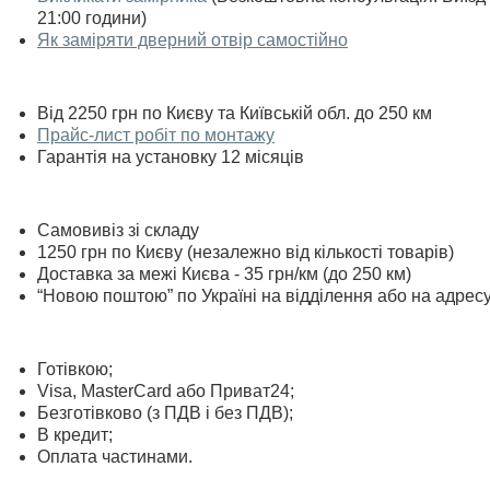
21:00 години)
Як заміряти дверний отвір самостійно
Від 2250 грн по Києву та Київській обл. до 250 км
Прайс-лист робіт по монтажу
Гарантія на установку 12 місяців
Самовивіз зі складу
1250 грн по Києву (незалежно від кількості товарів)
Доставка за межі Києва - 35 грн/км (до 250 км)
“Новою поштою” по Україні на відділення або на адрес
Готівкою;
Visa, MasterСard або Приват24;
Безготівково (з ПДВ і без ПДВ);
В кредит;
Оплата частинами.