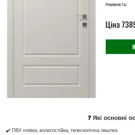
Наявність:
Ціна
738
К
❓ Які основні о
✔️ ПВХ плівка, вологостійка, телескопічна лиштва