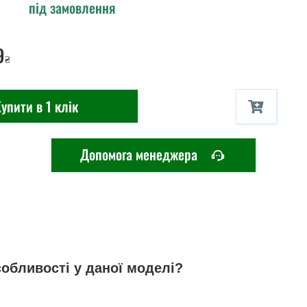
під замовлення
9
₴
упити в 1 клік
Допомога менеджера
собливості у даної моделі?