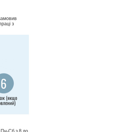
 замовив
праці з
 Пн-Сб з 8 до