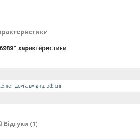
арактеристики
6989" характеристики
абінет
,
друга вхідна
,
офісні
Відгуки (1)