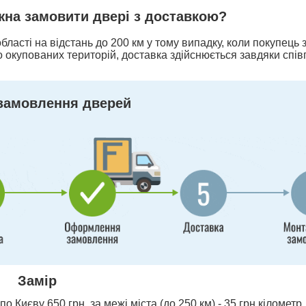
ожна замовити двері з доставкою?
бласті на відстань до 200 км у тому випадку, коли покупець
 окупованих територій, доставка здійснюється завдяки спів
замовлення дверей
Замір
о Києву 650 грн, за межі міста (до 250 км) - 35 грн кілометр,