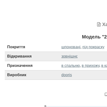
Х
Модель "2
Покриття
шпоновані
,
під покраску
Відкривання
зовнішнє
Призначення
в спальню
,
в прихожу
,
в к
Виробник
dooris
5