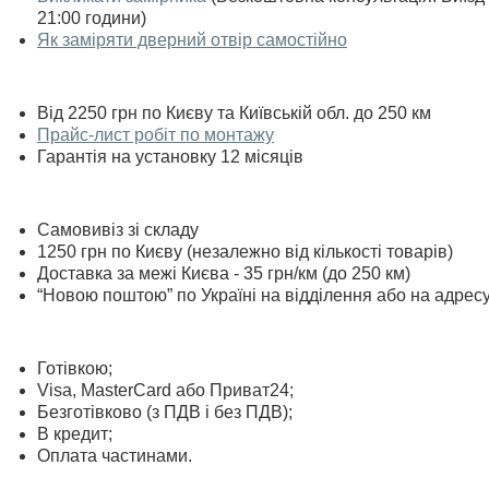
21:00 години)
Як заміряти дверний отвір самостійно
Від 2250 грн по Києву та Київській обл. до 250 км
Прайс-лист робіт по монтажу
Гарантія на установку 12 місяців
Самовивіз зі складу
1250 грн по Києву (незалежно від кількості товарів)
Доставка за межі Києва - 35 грн/км (до 250 км)
“Новою поштою” по Україні на відділення або на адрес
Готівкою;
Visa, MasterСard або Приват24;
Безготівково (з ПДВ і без ПДВ);
В кредит;
Оплата частинами.