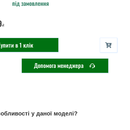
під замовлення
9
₴
упити в 1 клік
Допомога менеджера
собливості у даної моделі?