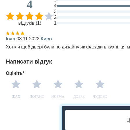
4
4
3
2
відгуків (1)
1
Іван
08.11.2022
Киев
Хотіли щоб двері були по дизайну як фасади в кухні, ця
Написати відгук
Оцініть*
ЖАХ
ПОГАНО
НОРМА
ДОБРЕ
ЧУДОВО