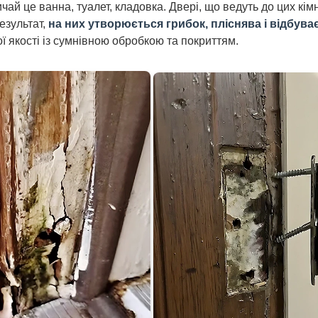
чай це ванна, туалет, кладовка. Двері, що ведуть до цих кім
результат,
на них утворюється грибок, пліснява і відбува
ї якості із сумнівною обробкою та покриттям.