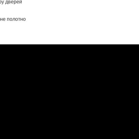
іру дверей
рне полотно