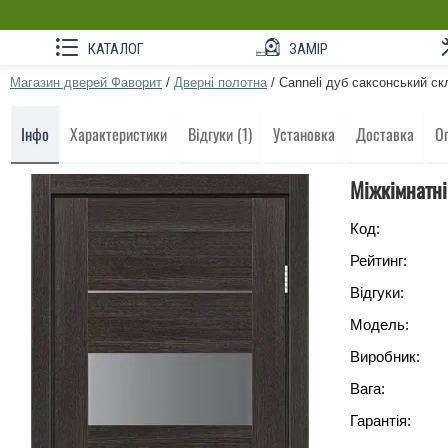
КАТАЛОГ
ЗАМІР
Магазин дверей Фаворит
/
Дверні полотна
/
Canneli дуб саксонський ск
Інфо
Характеристики
Відгуки (1)
Установка
Доставка
О
Міжкімнатні
Код:
Рейтинг:
Відгуки:
Модель:
Виробник:
Вага:
Гарантія: