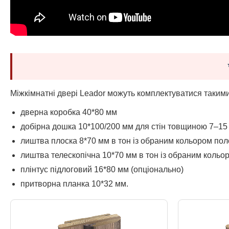
Міжкімнатні двері Leador можуть комплектуватися таким
дверна коробка 40*80 мм
добірна дошка 10*100/200 мм для стін товщиною 7–15 
лиштва плоска 8*70 мм в тон із обраним кольором пол
лиштва телескопічна 10*70 мм в тон із обраним кольо
плінтус підлоговий 16*80 мм (опціонально)
притворна планка 10*32 мм.