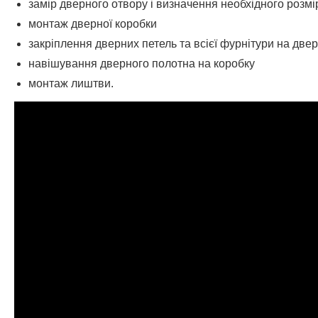
замір дверного отвору і визначення необхідного розм
монтаж дверної коробки
закріплення дверних петель та всієї фурнітури на две
навішування дверного полотна на коробку
монтаж лиштви.