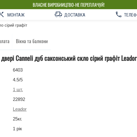
ВЛАСНЕ ВИРОБНИЦТВО-НЕ ПЕРЕПЛАЧУЙ!
МОНТАЖ
ДОСТАВКА
ТЕЛЕФ
ло сірий графіт
плата
Вікна та балкони
 двері Canneli дуб саксонський скло сірий графіт Leador
6403
4.5
/5
1
шт.
22892
Leador
25
кг
.
1 рік