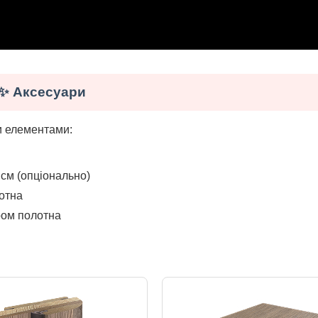
✨ Аксесуари
и елементами:
см (опціонально)
отна
ром полотна