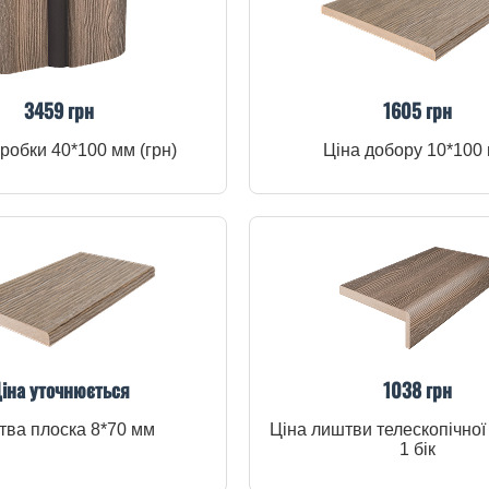
3459 грн
1605 грн
робки 40*100 мм (грн)
Ціна добору 10*100
іна уточнюється
1038 грн
ва плоска 8*70 мм
Ціна лиштви телескопічної
1 бік