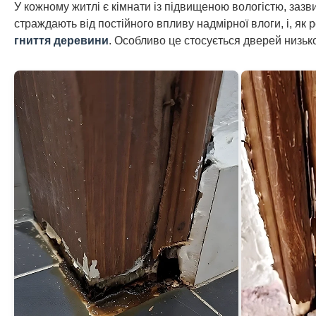
У кожному житлі є кімнати із підвищеною вологістю, зазви
страждають від постійного впливу надмірної влоги, і, як 
гниття деревини
. Особливо це стосується дверей низько