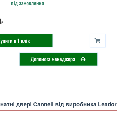
під замовлення
3
₴
упити в 1 клік
Допомога менеджера
натні двері Canneli від виробника Leador