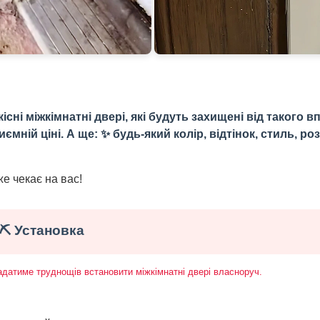
ні міжкімнатні двері, які будуть захищені від такого вп
ній ціні. А ще: ✨ будь-який колір, відтінок, стиль, роз
е чекає на вас!
⛏️ Установка
ладатиме труднощів встановити міжкімнатні двері власноруч.