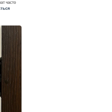
нат часто
ється