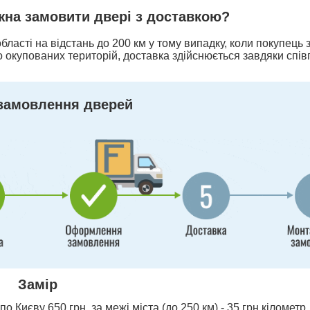
ожна замовити двері з доставкою?
бласті на відстань до 200 км у тому випадку, коли покупець
 окупованих територій, доставка здійснюється завдяки спів
замовлення дверей
Замір
о Києву 650 грн, за межі міста (до 250 км) - 35 грн кілометр,