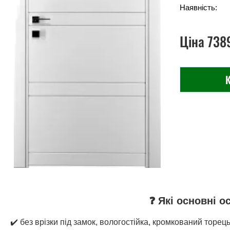
Наявність:
Ціна
738
К
❓ Які основні о
✔️ без врізки під замок, вологостійка, кромкований торец