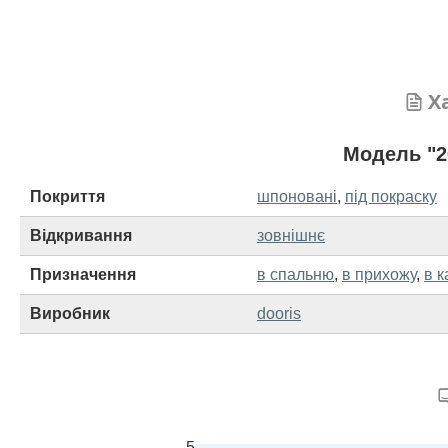
Х
Модель "2
Покриття
шпоновані
,
під покраску
Відкривання
зовнішнє
Призначення
в спальню
,
в прихожу
,
в к
Виробник
dooris
5