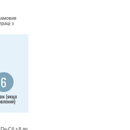
 замовив
праці з
 Пн-Сб з 8 до