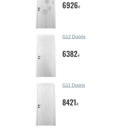
6926
₴
G12 Dooris
6382
₴
G11 Dooris
8421
₴