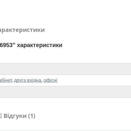
арактеристики
6953" характеристики
абінет
,
друга вхідна
,
офісні
Відгуки (1)