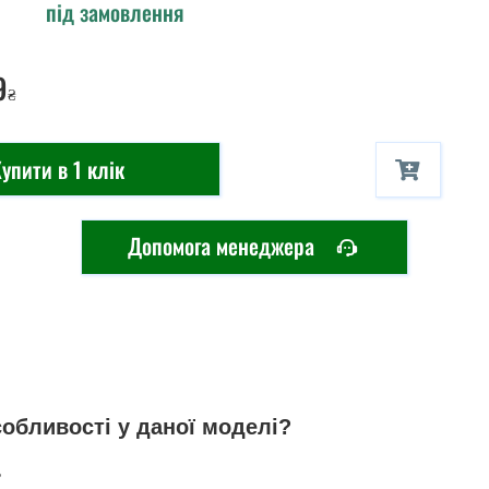
під замовлення
9
₴
упити в 1 клік
Допомога менеджера
собливості у даної моделі?
ь