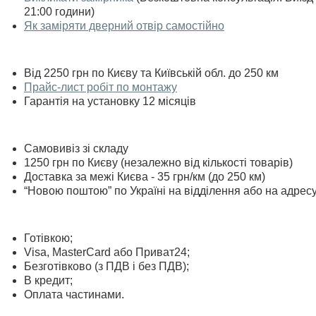
21:00 години)
Як заміряти дверний отвір самостійно
Від 2250 грн по Києву та Київській обл. до 250 км
Прайс-лист робіт по монтажу
Гарантія на установку 12 місяців
Самовивіз зі складу
1250 грн по Києву (незалежно від кількості товарів)
Доставка за межі Києва - 35 грн/км (до 250 км)
“Новою поштою” по Україні на відділення або на адрес
Готівкою;
Visa, MasterСard або Приват24;
Безготівково (з ПДВ і без ПДВ);
В кредит;
Оплата частинами.