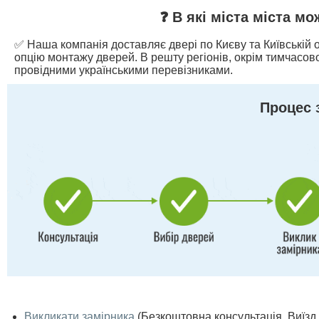
❓ В які міста міста м
✅ Наша компанія доставляє двері по Києву та Київській о
опцію монтажу дверей. В решту регіонів, окрім тимчасово
провідними українськими перевізниками.
Процес 
Викликати замірника
(Безкоштовна консультація. Виїзд п