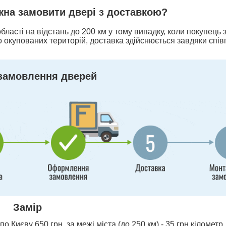
ожна замовити двері з доставкою?
бласті на відстань до 200 км у тому випадку, коли покупець
 окупованих територій, доставка здійснюється завдяки спів
замовлення дверей
Замір
о Києву 650 грн, за межі міста (до 250 км) - 35 грн кілометр,