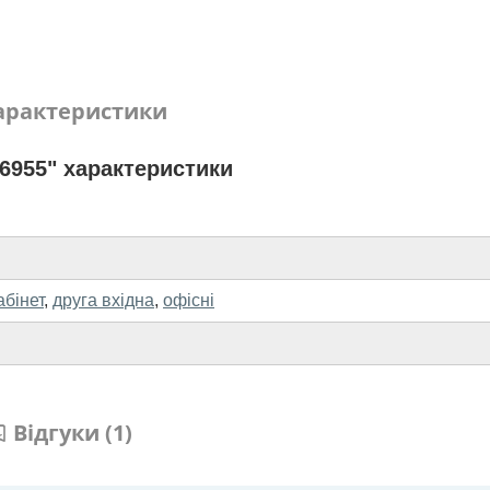
арактеристики
6955" характеристики
абінет
,
друга вхідна
,
офісні
Відгуки (1)