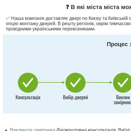
❓ В які міста міста м
✅ Наша компанія доставляє двері по Києву та Київській о
опцію монтажу дверей. В решту регіонів, окрім тимчасово
провідними українськими перевізниками.
Процес 
Викликати замірника
(Безкоштовна консультація. Виїзд п