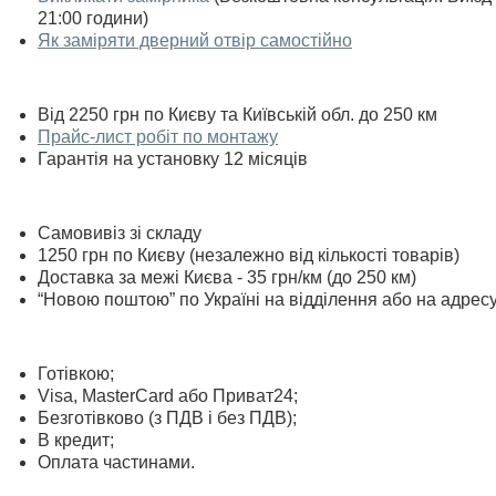
21:00 години)
Як заміряти дверний отвір самостійно
Від 2250 грн по Києву та Київській обл. до 250 км
Прайс-лист робіт по монтажу
Гарантія на установку 12 місяців
Самовивіз зі складу
1250 грн по Києву (незалежно від кількості товарів)
Доставка за межі Києва - 35 грн/км (до 250 км)
“Новою поштою” по Україні на відділення або на адрес
Готівкою;
Visa, MasterСard або Приват24;
Безготівково (з ПДВ і без ПДВ);
В кредит;
Оплата частинами.