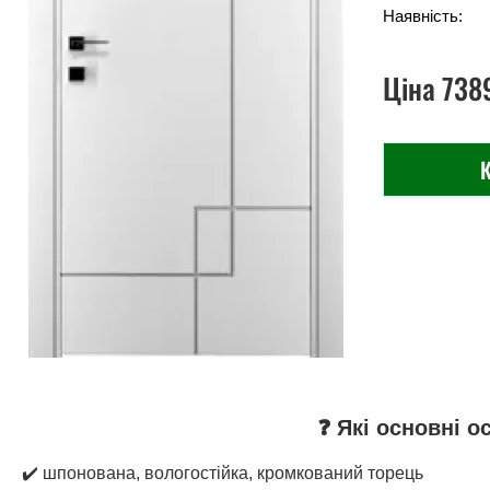
Наявність:
Ціна
738
К
❓ Які основні о
✔️ шпонована, вологостійка, кромкований торець