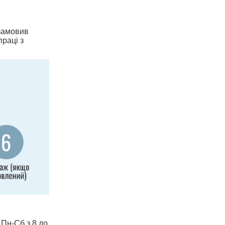
 замовив
праці з
 Пн-Сб з 8 до