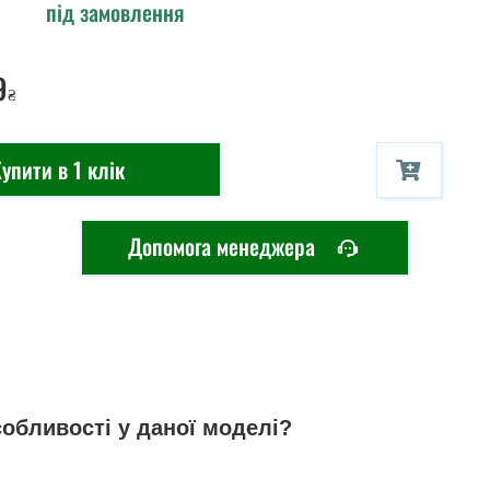
під замовлення
9
₴
упити в 1 клік
Допомога менеджера
собливості у даної моделі?