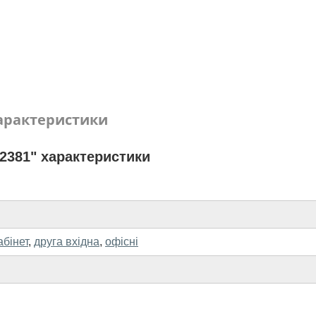
арактеристики
2381" характеристики
абінет
,
друга вхідна
,
офісні