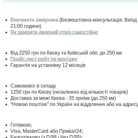
Викликати замірника
(Безкоштовна консультація. Виїзд п
21:00 години)
Як заміряти дверний отвір самостійно
Від 2250 грн по Києву та Київській обл. до 250 км
Прайс-лист робіт по монтажу
Гарантія на установку 12 місяців
Самовивіз зі складу
1250 грн по Києву (незалежно від кількості товарів)
Доставка за межі Києва - 35 грн/км (до 250 км)
“Новою поштою” по Україні на відділення або на адрес
Готівкою;
Visa, MasterСard або Приват24;
Безготівково (з ПДВ і без ПДВ);