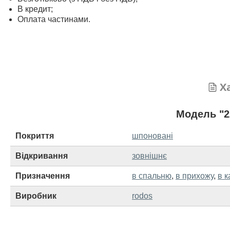
В кредит;
Оплата частинами.
Х
Модель "2
Покриття
шпоновані
Відкривання
зовнішнє
Призначення
в спальню
,
в прихожу
,
в к
Виробник
rodos