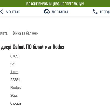
ВЛАСНЕ ВИРОБНИЦТВО-НЕ ПЕРЕПЛАЧУЙ!
МОНТАЖ
ДОСТАВКА
ТЕЛЕФ
плата
Вікна та балкони
 двері Galant ПО білий мат Rodos
6765
5
/5
1
шт.
22381
Rodos
30
кг
.
0 років