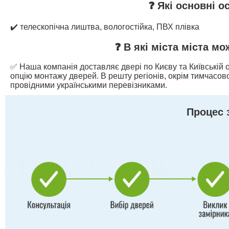
❓ Які основні о
✔️ телескопічна лиштва, вологостійка, ПВХ плівка
❓ В які міста міста м
✅ Наша компанія доставляє двері по Києву та Київській о
опцію монтажу дверей. В решту регіонів, окрім тимчасово
провідними українськими перевізниками.
Процес 