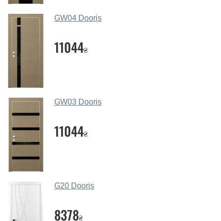
месенджери, онлайн-чат або безпосередньо в нашому
салоні-магазині.
GW04 Dooris
Які основні особливості та переваги
ваших міжкімнатних дверей?
11044
₴
Каркас полотна міжкімнатних дверей виготовляється з
євробрусу (власного сушіння), що покривається МДФ
накладками товщиною 20 мм. Завдяки такій товщині
МДФ, вся конструкція виходить дуже міцною та
GW03 Dooris
надійною.
11044
Які дверні полотна порадите?
₴
Наші рекомендації залежать від необхідних
параметрів, бюджету та інших факторів. Підбір
дверних полотен проводиться індивідуально для
кожного відвідувача.
G20 Dooris
Заміри дверей робите?
8378
₴
Так, робимо. Наші фахівці можуть зробити замір та