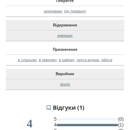
Покриття
шпоновані
,
під покраску
Відкривання
зовнішнє
Призначення
в спальню
,
в прихожу
,
в кабінет
,
друга вхідна
,
офісні
Виробник
dooris
Відгуки (1)
5
(0)
4
4
(1)