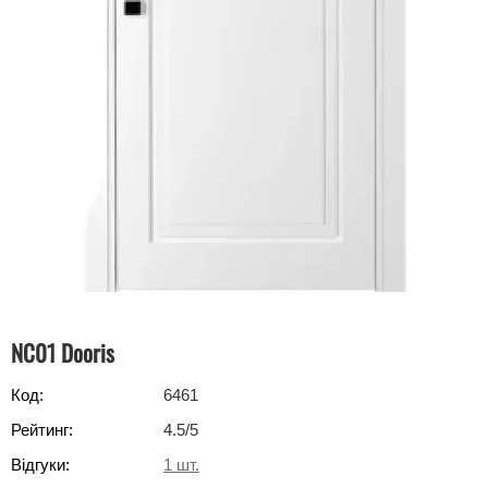
NC01 Dooris
Код:
6461
Рейтинг:
4.5
/5
Відгуки:
1
шт.