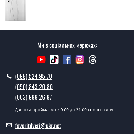
консультацію на виїзді. Кожен співробітник має з
собою каталоги кольорів та візерунків. Після виміру та
консультації Ви можете оформити заявку, не
відвідуючи наш офіс.
Скільки коштує викликати замірника?
Ми в соціальних мережах:
Виклик замірника-консультанта коштує 500 грн.
Ви робите установку дверних
полотен?
(098) 524 95 70
Так робимо. Монтаж дверних полотен проводиться
(050) 843 20 80
згідно з чергою, у всі дні крім неділі.
(063) 999 26 97
Скільки коштує встановлення дверей
NC01?
Дзвінки приймаємо з 9.00 до 21.00 кожного дня
Вартість встановлення дверей NC01 - от 1800 грн.
favoritdveri@ukr.net
Можна на сьогодні викликати