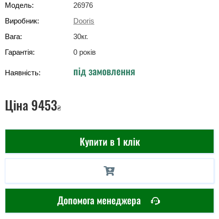
Модель:
26976
Виробник:
Dooris
Вага:
30
кг
.
Гарантія:
0 років
під замовлення
Наявність:
Ціна
9453
₴
Купити в 1 клік
Допомога менеджера