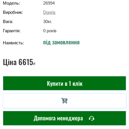
Модель:
26994
Виробник:
Dooris
Вага:
30
кг
.
Гарантія:
0 років
під замовлення
Наявність:
Ціна
6615
₴
Купити в 1 клік
Допомога менеджера