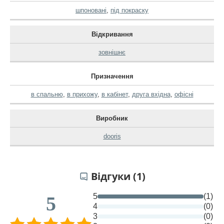
шпоновані
,
під покраску
Відкривання
зовнішнє
Призначення
в спальню
,
в прихожу
,
в кабінет
,
друга вхідна
,
офісні
Виробник
dooris
Відгуки (1)
5
(1)
5
4
(0)
3
(0)