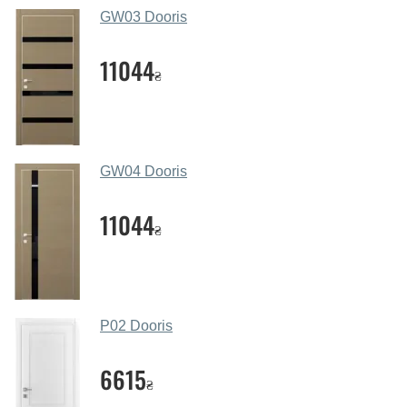
салоні-магазині.
GW03 Dooris
Які основні особливості та переваги
ваших міжкімнатних дверей?
11044
₴
Каркас полотна міжкімнатних дверей виготовляється з
євробрусу (власного сушіння), що покривається МДФ
накладками товщиною 20 мм. Завдяки такій товщині
МДФ, вся конструкція виходить дуже міцною та
GW04 Dooris
надійною.
11044
Які дверні полотна порадите?
₴
Наші рекомендації залежать від необхідних
параметрів, бюджету та інших факторів. Підбір
дверних полотен проводиться індивідуально для
кожного відвідувача.
P02 Dooris
Заміри дверей робите?
6615
₴
Так, робимо. Наші фахівці можуть зробити замір та