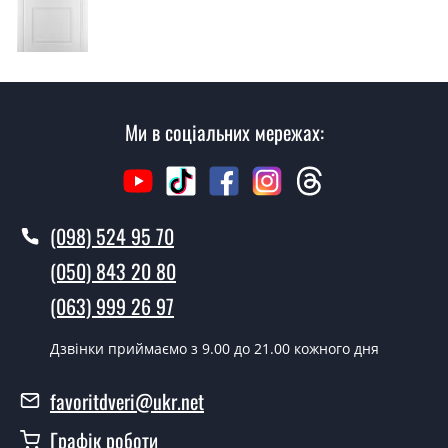
консультацію на виїзді. Кожен співробітник має з
собою каталоги кольорів та візерунків. Після виміру та
консультації Ви можете оформити заявку, не
відвідуючи наш офіс.
Скільки коштує викликати замірника?
Ми в соціальних мережах:
Виклик замірника-консультанта коштує 500 грн.
Ви робите установку дверних
полотен?
(098) 524 95 70
Так робимо. Монтаж дверних полотен проводиться
(050) 843 20 80
згідно з чергою, у всі дні крім неділі.
(063) 999 26 97
Скільки коштує встановлення дверей
P03?
Дзвінки приймаємо з 9.00 до 21.00 кожного дня
Вартість встановлення дверей P03 - от 1800 грн.
favoritdveri@ukr.net
Можна на сьогодні викликати
Графік роботи
замірника?