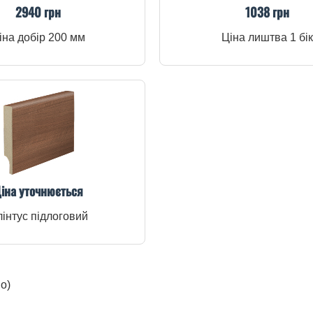
2940 грн
1038 грн
іна добір 200 мм
Ціна лиштва 1 бік
іна уточнюється
інтус підлоговий
о)