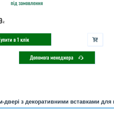
під замовлення
9
₴
упити в 1 клік
Допомога менеджера
ум-двері з декоративними вставками для 