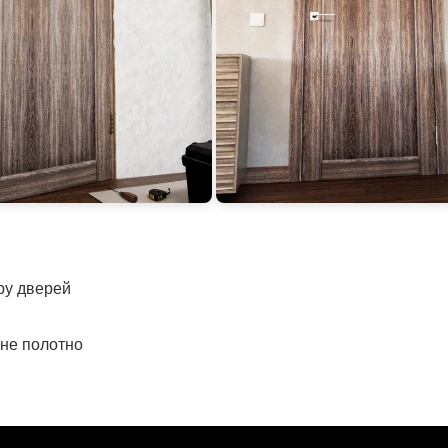
іру дверей
рне полотно