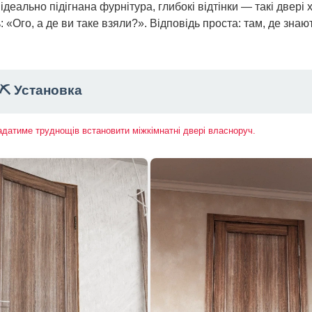
ідеально підігнана фурнітура, глибокі відтінки — такі двері 
: «Ого, а де ви таке взяли?». Відповідь проста: там, де знают
⛏️ Установка
ладатиме труднощів встановити міжкімнатні двері власноруч.