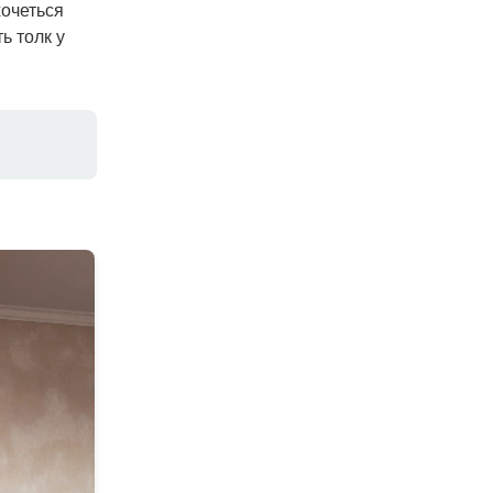
хочеться
ь толк у