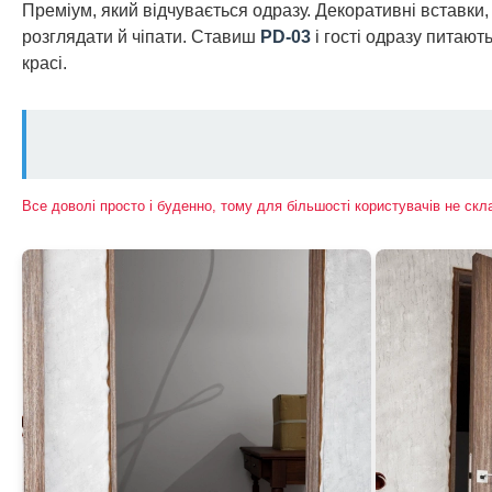
Преміум, який відчувається одразу. Декоративні вставки, 
розглядати й чіпати. Ставиш
PD-03
і гості одразу питають
красі.
Все доволі просто і буденно, тому для більшості користувачів не ск