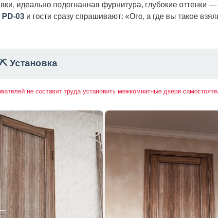
вки, идеально подогнанная фурнитура, глубокие оттенки —
ь
PD-03
и гости сразу спрашивают: «Ого, а где вы такое взял
⛏️ Установка
ователей не составит труда установить межкомнатные двери самостояте