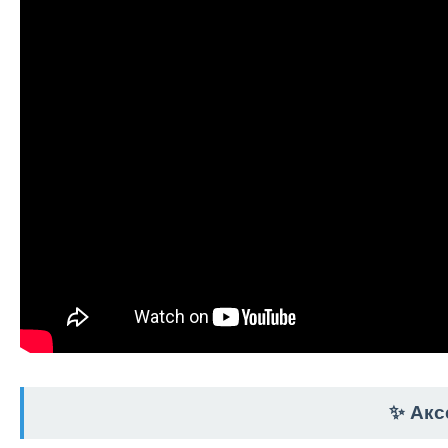
✨ Акс