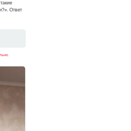
 такие
и?». Ответ
льно.