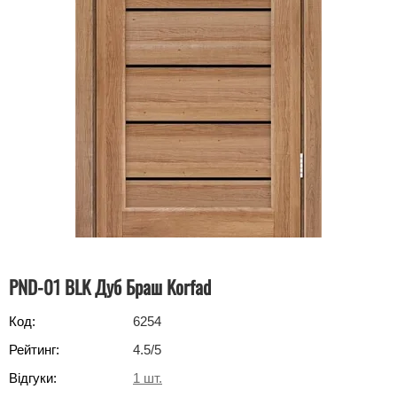
PND-01 BLK Дуб Браш Korfad
Код:
6254
Рейтинг:
4.5
/5
Відгуки:
1
шт.