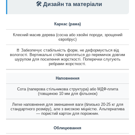
🛠️ Дизайн та матеріали
Каркас (рама)
Клеєний масив дерева (сосна або хвойні породи, зрощений
євробрус)
🚪 Забезпечує стабільність форм, не деформується від
вологості. Вертикальні стійки кріпляться до перемичок довгим
шурупом для посилення жорсткості. Поперечки слугують
ребрами жорсткості.
Наповнення
Сота (паперова стільникова структура) або МДФ-плита
(товщиною 10 мм для фільонок)
Легке наповнення для зменшення ваги (близько 20-25 кг для
стандартного розміру), але з високою міцністю. Альтернатива
— пористий картон для порожнин.
Облицювання