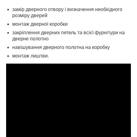
замір дверного отвору і визначення необхідного
розміру дверей
монтаж дверної коробки
закріплення дверних петель та всієї фурнітури на
дверне полотно
навішування дверного полотна на коробку
монтаж лиштви.