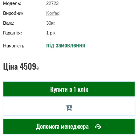
Модель:
22723
Виробник:
Korfad
Вага:
30
кг
.
Гарантія:
1 рік
під замовлення
Наявність:
Ціна
4509
₴
Купити в 1 клік
Допомога менеджера