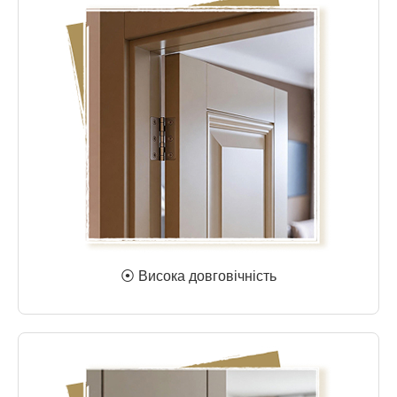
⦿ Висока довговічність