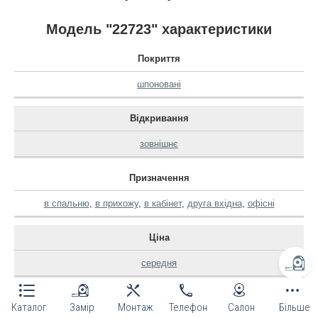
Модель "22723" характеристики
Покриття
шпоновані
Відкривання
зовнішнє
Призначення
в спальню
,
в прихожу
,
в кабінет
,
друга вхідна
,
офісні
Ціна
середня
Виробник
Каталог
Замір
Монтаж
Телефон
Салон
Більше