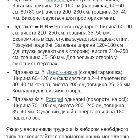
Загальна ширина 120–160 см (наприклад, 60+60
см, 80+80 см), висота 200–230 см, товщина 35–40
мм. Використовуються для просторих кімнат.
Під заказ ➡️🚪🚪⬅️
Розсувні
одинарні: Ширина 60–90
см, висота 210–250 см, товщина 35–50 мм.
Економлять місце, стулка зсувається вздовж стіни.
Розсувні подвійні: Загальна ширина 120–180 см
(дві стулки зсуваються в сторони), висота 210–250
см, товщина 35–50 мм. Для великих отворів у
сучасних інтер'єрах.
Під заказ 📖 🚪
Двері-книжка
(складні гармошка):
Ширина 60–120 см (складається з 2–4 панелей по
30–40 см кожна), висота 200 см, товщина 25–35 мм.
Компактні для вузьких отворів.
Під заказ 🔄🚪
Роторні
одинарні (поворотні на осі):
Ширина 70–100 см, висота 200–240 см, товщина
35–40 мм. Сучасний дизайн, обертаються на 180°
навколо осі.
Якщо у вас виникли труднощі із вибором необхідного
типу, то скористайтеся допомогою наших менеджерів.