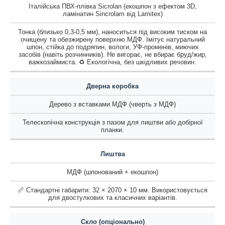
Італійська ПВХ-плівка Sicrolan (екошпон з ефектом 3D,
ламінатин Sincrolam від Lamitex)
Тонка (близько 0,3-0,5 мм), наноситься під високим тиском на
очищену та обезжирену поверхню МДФ. Імітує натуральний
шпон, стійка до подряпин, вологи, УФ-променів, миючих
засобів (навіть розчинників). Не вигорає, не вбирає бруд/жир,
важкозаймиста. ♻️ Екологічна, без шкідливих речовин.
Дверна коробка
Дерево з вставками МДФ (чверть з МДФ)
Телескопічна конструкція з пазом для лиштви або добірної
планки.
Лиштва
МДФ (шпонований + екошпон)
📏 Стандартні габарити: 32 × 2070 × 10 мм. Використовується
для двостулкових та класичних варіантів.
Скло (опціонально)