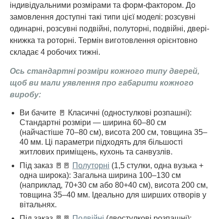
індивідуальними розмірами та форм-фактором. До
замовлення доступні такі типи цієї моделі: розсувні
одинарні, розсувні подвійні, полуторні, подвійні, двері-
книжка та роторні. Термін виготовлення орієнтовно
складає 4 робочих тижні.
Ось стандартні розміри кожного типу дверей,
щоб ви мали уявлення про габарити кожного
виробу:
Ви бачите 🚪 Класичні (одностулкові розпашні):
Стандартні розміри — ширина 60–80 см
(найчастіше 70–80 см), висота 200 см, товщина 35–
40 мм. Ці параметри підходять для більшості
житлових приміщень, кухонь та санвузлів.
Під заказ 🚪🚪
Полуторні
(1,5 стулки, одна вузька +
одна широка): Загальна ширина 100–130 см
(наприклад, 70+30 см або 80+40 см), висота 200 см,
товщина 35–40 мм. Ідеально для ширших отворів у
вітальнях.
Під заказ 🚪🚪
Подвійні
(двостулкові розпашні):