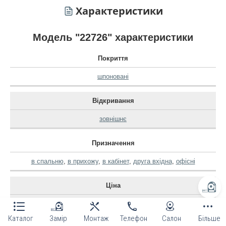
Характеристики
Модель "22726" характеристики
Покриття
шпоновані
Відкривання
зовнішнє
Призначення
в спальню
,
в прихожу
,
в кабінет
,
друга вхідна
,
офісні
Ціна
середня
Каталог
Замір
Монтаж
Телефон
Салон
Більше