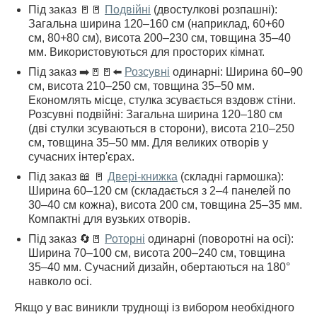
Під заказ 🚪🚪
Подвійні
(двостулкові розпашні):
Загальна ширина 120–160 см (наприклад, 60+60
см, 80+80 см), висота 200–230 см, товщина 35–40
мм. Використовуються для просторих кімнат.
Під заказ ➡️🚪🚪⬅️
Розсувні
одинарні: Ширина 60–90
см, висота 210–250 см, товщина 35–50 мм.
Економлять місце, стулка зсувається вздовж стіни.
Розсувні подвійні: Загальна ширина 120–180 см
(дві стулки зсуваються в сторони), висота 210–250
см, товщина 35–50 мм. Для великих отворів у
сучасних інтер'єрах.
Під заказ 📖 🚪
Двері-книжка
(складні гармошка):
Ширина 60–120 см (складається з 2–4 панелей по
30–40 см кожна), висота 200 см, товщина 25–35 мм.
Компактні для вузьких отворів.
Під заказ 🔄🚪
Роторні
одинарні (поворотні на осі):
Ширина 70–100 см, висота 200–240 см, товщина
35–40 мм. Сучасний дизайн, обертаються на 180°
навколо осі.
Якщо у вас виникли труднощі із вибором необхідного