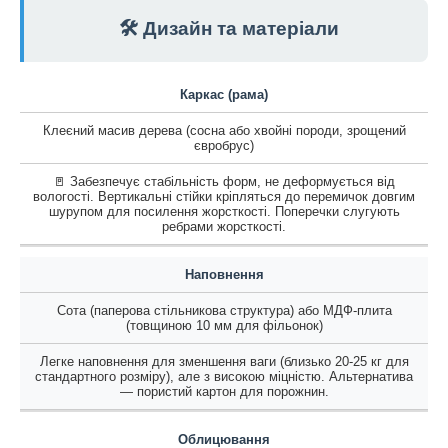
🛠️ Дизайн та матеріали
Каркас (рама)
Клеєний масив дерева (сосна або хвойні породи, зрощений
євробрус)
🚪 Забезпечує стабільність форм, не деформується від
вологості. Вертикальні стійки кріпляться до перемичок довгим
шурупом для посилення жорсткості. Поперечки слугують
ребрами жорсткості.
Наповнення
Сота (паперова стільникова структура) або МДФ-плита
(товщиною 10 мм для фільонок)
Легке наповнення для зменшення ваги (близько 20-25 кг для
стандартного розміру), але з високою міцністю. Альтернатива
— пористий картон для порожнин.
Облицювання