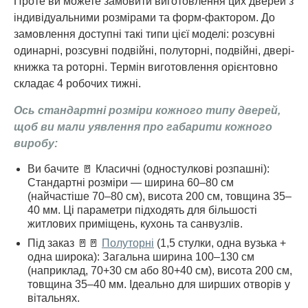
Проте ви можете замовити виготовлення цих дверей з
індивідуальними розмірами та форм-фактором. До
замовлення доступні такі типи цієї моделі: розсувні
одинарні, розсувні подвійні, полуторні, подвійні, двері-
книжка та роторні. Термін виготовлення орієнтовно
складає 4 робочих тижні.
Ось стандартні розміри кожного типу дверей,
щоб ви мали уявлення про габарити кожного
виробу:
Ви бачите 🚪 Класичні (одностулкові розпашні):
Стандартні розміри — ширина 60–80 см
(найчастіше 70–80 см), висота 200 см, товщина 35–
40 мм. Ці параметри підходять для більшості
житлових приміщень, кухонь та санвузлів.
Під заказ 🚪🚪
Полуторні
(1,5 стулки, одна вузька +
одна широка): Загальна ширина 100–130 см
(наприклад, 70+30 см або 80+40 см), висота 200 см,
товщина 35–40 мм. Ідеально для ширших отворів у
вітальнях.