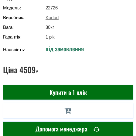
Модель:
22726
Виробник:
Korfad
Вага:
30
кг
.
Гарантія:
1 рік
під замовлення
Наявність:
Ціна
4509
₴
Купити в 1 клік
Допомога менеджера