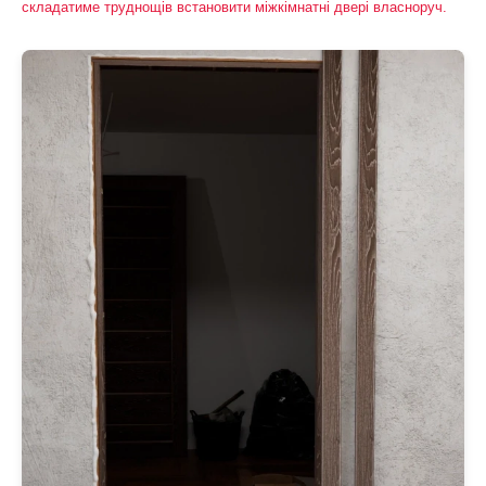
складатиме труднощів встановити міжкімнатні двері власноруч.