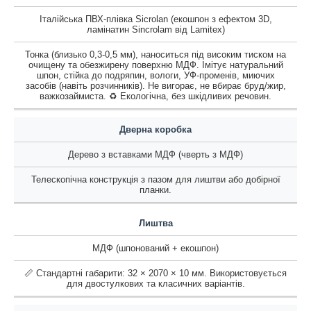
Італійська ПВХ-плівка Sicrolan (екошпон з ефектом 3D,
ламінатин Sincrolam від Lamitex)
Тонка (близько 0,3-0,5 мм), наноситься під високим тиском на
очищену та обезжирену поверхню МДФ. Імітує натуральний
шпон, стійка до подряпин, вологи, УФ-променів, миючих
засобів (навіть розчинників). Не вигорає, не вбирає бруд/жир,
важкозаймиста. ♻️ Екологічна, без шкідливих речовин.
Дверна коробка
Дерево з вставками МДФ (чверть з МДФ)
Телескопічна конструкція з пазом для лиштви або добірної
планки.
Лиштва
МДФ (шпонований + екошпон)
📏 Стандартні габарити: 32 × 2070 × 10 мм. Використовується
для двостулкових та класичних варіантів.