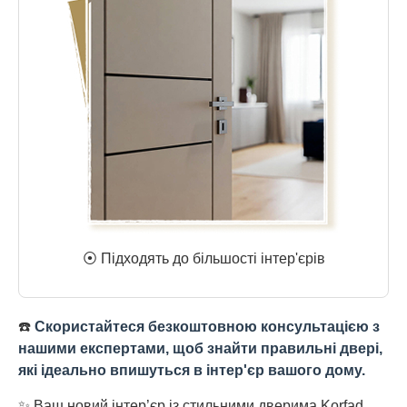
⦿ Підходять до більшості інтер'єрів
☎️
Скористайтеся безкоштовною консультацією з
нашими експертами, щоб знайти правильні двері,
які ідеально впишуться в інтер'єр вашого дому.
✨ Ваш новий інтер’єр із стильними дверима Korfad