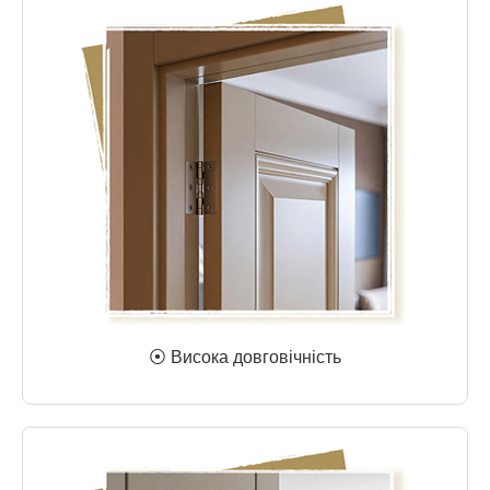
⦿ Висока довговічність