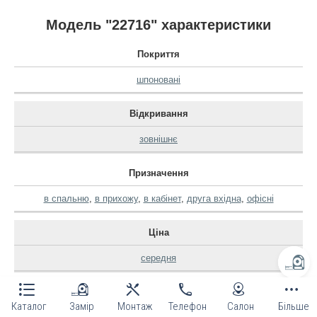
Модель "22716" характеристики
Покриття
шпоновані
Відкривання
зовнішнє
Призначення
в спальню
,
в прихожу
,
в кабінет
,
друга вхідна
,
офісні
Ціна
середня
Виробник
Каталог
Замір
Монтаж
Телефон
Салон
Більше