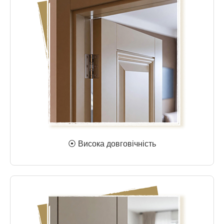
⦿ Висока довговічність