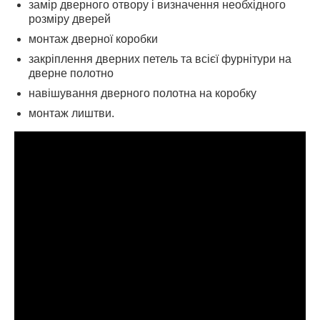
замір дверного отвору і визначення необхідного
розміру дверей
монтаж дверної коробки
закріплення дверних петель та всієї фурнітури на
дверне полотно
навішування дверного полотна на коробку
монтаж лиштви.