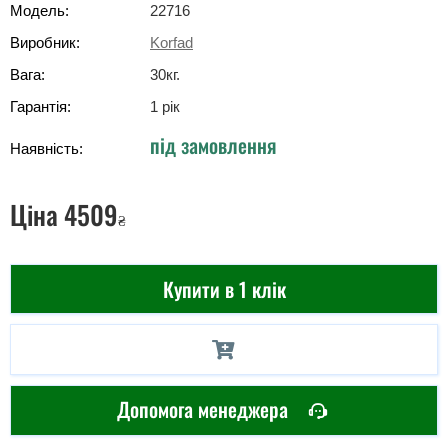
Модель:
22716
Виробник:
Korfad
Вага:
30
кг
.
Гарантія:
1 рік
під замовлення
Наявність:
Ціна
4509
₴
Купити в 1 клік
Допомога менеджера