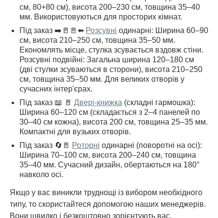
см, 80+80 см), висота 200–230 см, товщина 35–40
мм. Використовуються для просторих кімнат.
Під заказ ➡️🚪🚪⬅️
Розсувні
одинарні: Ширина 60–90
см, висота 210–250 см, товщина 35–50 мм.
Економлять місце, стулка зсувається вздовж стіни.
Розсувні подвійні: Загальна ширина 120–180 см
(дві стулки зсуваються в сторони), висота 210–250
см, товщина 35–50 мм. Для великих отворів у
сучасних інтер'єрах.
Під заказ 📖 🚪
Двері-книжка
(складні гармошка):
Ширина 60–120 см (складається з 2–4 панелей по
30–40 см кожна), висота 200 см, товщина 25–35 мм.
Компактні для вузьких отворів.
Під заказ 🔄🚪
Роторні
одинарні (поворотні на осі):
Ширина 70–100 см, висота 200–240 см, товщина
35–40 мм. Сучасний дизайн, обертаються на 180°
навколо осі.
Якщо у вас виникли труднощі із вибором необхідного
типу, то скористайтеся допомогою наших менеджерів.
Вони швидко і безкоштовно зорієнтують вас.