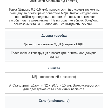
ламінатин Sincrolam від Lamitex)
Тонка (близько 0,3-0,5 мм), наноситься під високим тиском на
очищену та обезжирену поверхню МДФ. Імітує натуральний
шпон, стійка до подряпин, вологи, УФ-променів, миючих
засобів (навіть розчинників). Не вигорає, не вбирає бруд/жир,
важкозаймиста. ♻️ Екологічна, без шкідливих речовин.
Дверна коробка
Дерево з вставками МДФ (чверть з МДФ)
Телескопічна конструкція з пазом для лиштви або добірної
планки.
Лиштва
МДФ (шпонований + екошпон)
📏 Стандартні габарити: 32 × 2070 × 10 мм. Використовується
для двостулкових та класичних варіантів.
Скло (опціонально)