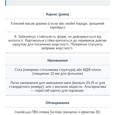
Каркас (рама)
Клеєний масив дерева (сосна або хвойні породи, зрощений
євробрус)
🚪 Забезпечує стабільність форм, не деформується від
вологості. Вертикальні стійки кріпляться до перемичок довгим
шурупом для посилення жорсткості. Поперечки слугують
ребрами жорсткості.
Наповнення
Сота (паперова стільникова структура) або МДФ-плита
(товщиною 10 мм для фільонок)
Легке наповнення для зменшення ваги (близько 20-25 кг для
стандартного розміру), але з високою міцністю. Альтернатива
— пористий картон для порожнин.
Облицювання
Італійська ПВХ-плівка Sicrolan (екошпон з ефектом 3D,