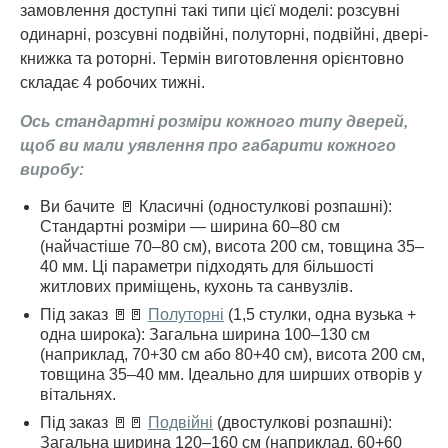
замовлення доступні такі типи цієї моделі: розсувні
одинарні, розсувні подвійні, полуторні, подвійні, двері-
книжка та роторні. Термін виготовлення орієнтовно
складає 4 робочих тижні.
Ось стандартні розміри кожного типу дверей,
щоб ви мали уявлення про габарити кожного
виробу:
Ви бачите 🚪 Класичні (одностулкові розпашні):
Стандартні розміри — ширина 60–80 см
(найчастіше 70–80 см), висота 200 см, товщина 35–
40 мм. Ці параметри підходять для більшості
житлових приміщень, кухонь та санвузлів.
Під заказ 🚪🚪
Полуторні
(1,5 стулки, одна вузька +
одна широка): Загальна ширина 100–130 см
(наприклад, 70+30 см або 80+40 см), висота 200 см,
товщина 35–40 мм. Ідеально для ширших отворів у
вітальнях.
Під заказ 🚪🚪
Подвійні
(двостулкові розпашні):
Загальна ширина 120–160 см (наприклад, 60+60