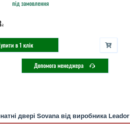
під замовлення
3
₴
упити в 1 клік
Допомога менеджера
натні двері Sovana від виробника Leador