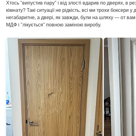
Хтось "випустив пару" і від злості вдарив по дверях, в ре
кімнату? Такі ситуації не рідкість, всі ми трохи боксери
негабаритне, а двері, як завжди, були на шляху — от ва
МДФ і "лікується" повною заміною виробу.