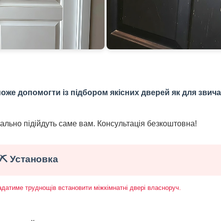
оже допомогти із підбором якісних дверей як для звич
деально підійдуть саме вам. Консультація безкоштовна!
⛏️ Установка
ладатиме труднощів встановити міжкімнатні двері власноруч.