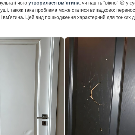
зультаті чого
утворилася вм'ятина
, чи навіть "вікно" 😌 у с
 у душі, також така проблема може статися випадково: перен
м і вм'ятина. Цей вид пошкодження характерний для тонких д