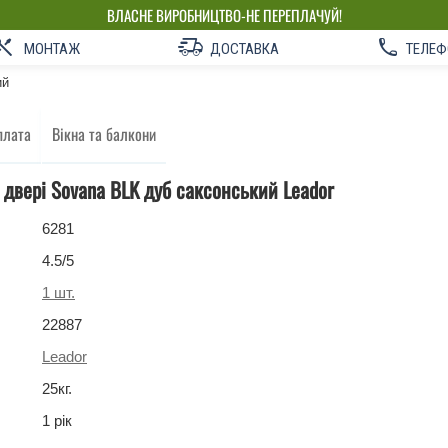
ВЛАСНЕ ВИРОБНИЦТВО-НЕ ПЕРЕПЛАЧУЙ!
МОНТАЖ
ДОСТАВКА
ТЕЛЕФ
ий
плата
Вікна та балкони
 двері Sovana BLK дуб саксонський Leador
6281
4.5
/5
1
шт.
22887
Leador
25
кг
.
1 рік