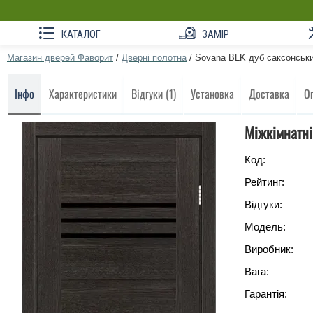
КАТАЛОГ
ЗАМІР
Магазин дверей Фаворит
/
Дверні полотна
/
Sovana BLK дуб саксонськ
Інфо
Характеристики
Відгуки (1)
Установка
Доставка
О
Міжкімнатні
Код:
Рейтинг:
Відгуки:
Модель:
Виробник:
Вага:
Гарантія: