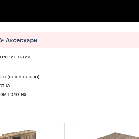
✨ Аксесуари
и елементами:
см (опціонально)
отна
ром полотна