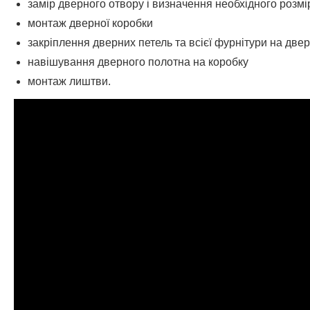
замір дверного отвору і визначення необхідного розм
монтаж дверної коробки
закріплення дверних петель та всієї фурнітури на две
навішування дверного полотна на коробку
монтаж лиштви.