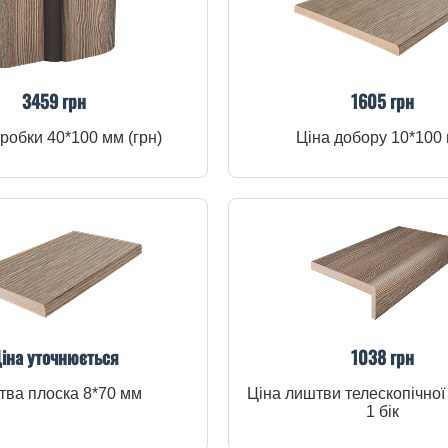
3459 грн
1605 грн
робки 40*100 мм (грн)
Ціна добору 10*100
іна уточнюється
1038 грн
ва плоска 8*70 мм
Ціна лиштви телескопічної
1 бік