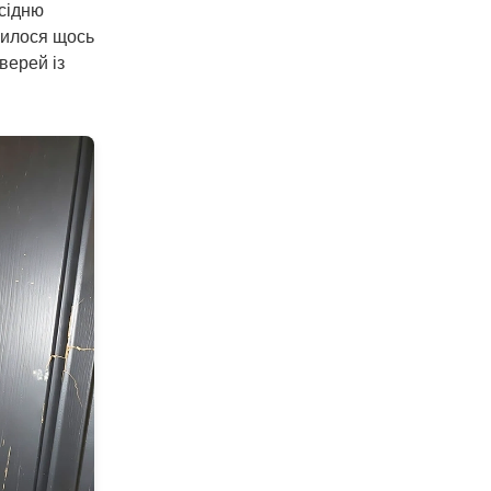
усідню
осилося щось
верей із