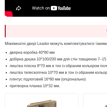
Міжкімнатні двері Leador можуть комплектуватися таким
дверна коробка 40*80 мм
добірна дошка 10*100/200 мм для стін товщиною 7–15 
лиштва плоска 8*70 мм в тон із обраним кольором пол
лиштва телескопічна 10*70 мм в тон із обраним кольо
плінтус підлоговий 16*80 мм (опціонально)
притворна планка 10*32 мм.