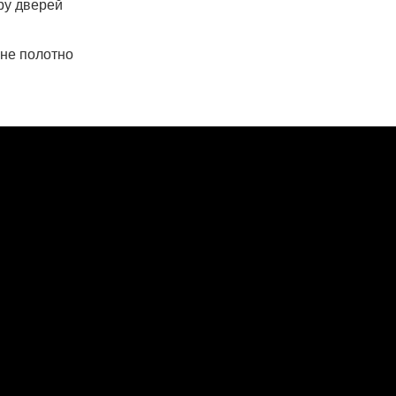
іру дверей
рне полотно