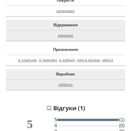
Покриття
шпоновані
Відкривання
зовнішнє
Призначення
в спальню
,
в прихожу
,
в кабінет
,
друга вхідна
,
офісні
Виробник
stildoors
Відгуки (1)
5
(1)
5
4
(0)