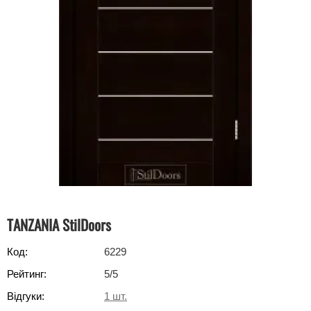
TANZANIA StilDoors
Код:
6229
Рейтинг:
5
/5
Відгуки:
1
шт.