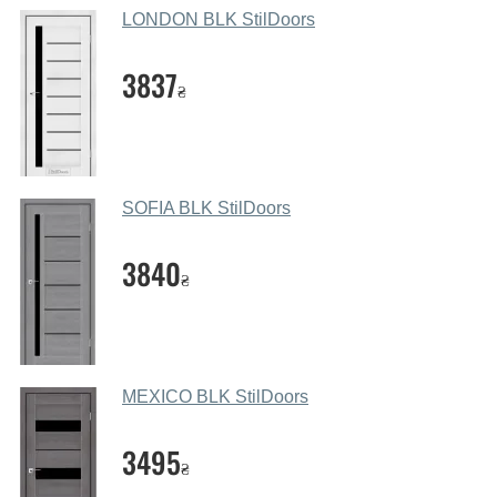
салоні-магазині.
LONDON BLK StilDoors
Які основні особливості та переваги
ваших міжкімнатних дверей?
3837
₴
Каркас полотна міжкімнатних дверей виготовляється з
євробрусу (власного сушіння), що покривається МДФ
накладками товщиною 20 мм. Завдяки такій товщині
МДФ, вся конструкція виходить дуже міцною та
SOFIA BLK StilDoors
надійною.
3840
Які дверні полотна порадите?
₴
Наші рекомендації залежать від необхідних
параметрів, бюджету та інших факторів. Підбір
дверних полотен проводиться індивідуально для
кожного відвідувача.
MEXICO BLK StilDoors
Заміри дверей робите?
3495
₴
Так, робимо. Наші фахівці можуть зробити замір та