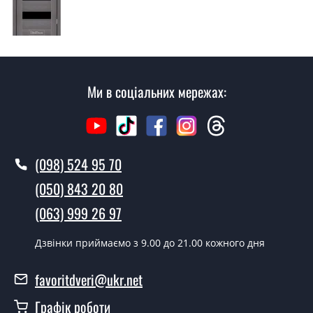
консультацію на виїзді. Кожен співробітник має з
собою каталоги кольорів та візерунків. Після виміру та
консультації Ви можете оформити заявку, не
відвідуючи наш офіс.
Скільки коштує викликати замірника?
Ми в соціальних мережах:
Виклик замірника-консультанта коштує 500 грн.
Ви робите установку дверних
полотен?
(098) 524 95 70
Так робимо. Монтаж дверних полотен проводиться
(050) 843 20 80
згідно з чергою, у всі дні крім неділі.
(063) 999 26 97
Скільки коштує встановлення дверей
TANZANIA?
Дзвінки приймаємо з 9.00 до 21.00 кожного дня
Вартість встановлення дверей TANZANIA - от 1800
favoritdveri@ukr.net
грн.
Графік роботи
Можна на сьогодні викликати