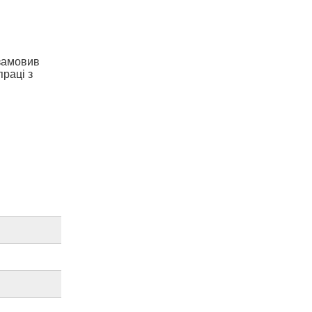
 замовив
праці з