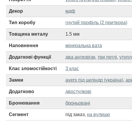
Декор
мдф
Тип коробу
гнутий профіль (2 притвора)
Товщина металу
1.5 мм
Наповнення
мінеральна вата
Додаткові функції
два антизрізи
,
три петлі
,
утопл
Клас зломостійкості
3 клас
Замки
avers під циліндр (україна)
,
ap
Додатково
двостулкові
Бронювання
броньовані
Сегмент
під заказ
,
на вулицю