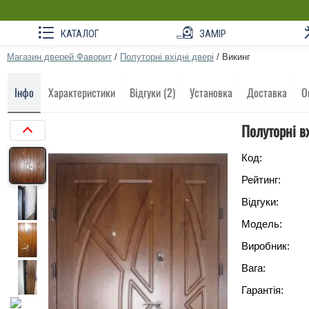
КАТАЛОГ
ЗАМІР
Магазин дверей Фаворит
/
Полуторні вхідні двері
/
Викинг
Інфо
Характеристики
Відгуки (2)
Установка
Доставка
О
Полуторні вх
Код:
Рейтинг:
Відгуки:
Модель:
Виробник:
Вага:
Гарантія: