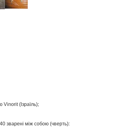
inorit (Ізраїль);
0 зварені між собою (чверть):