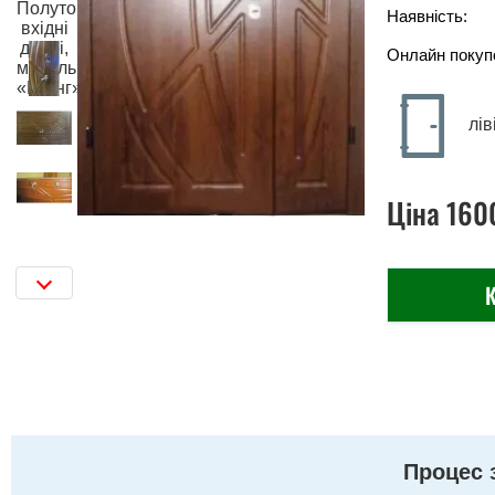
Наявність:
Онлайн покуп
лів
Ціна
160
К
Процес 