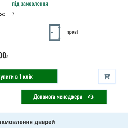
під замовлення
ок:
7
і
праві
00
₴
упити в 1 клік
Допомога менеджера
замовлення дверей