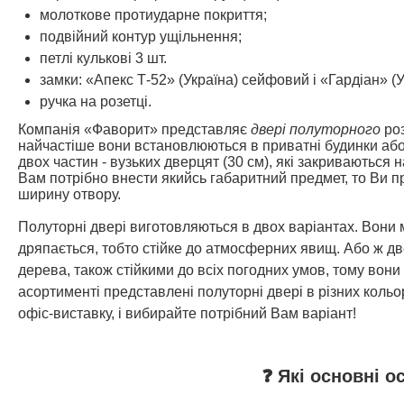
молоткове протиударне покриття;
подвійний контур ущільнення;
петлі кулькові 3 шт.
замки: «Апекс Т-52» (Україна) сейфовий і «Гардіан» (
ручка на розетці.
Компанія «Фаворит» представляє
двері полуторного
ро
найчастіше вони встановлюються в приватні будинки або 
двох частин - вузьких дверцят (30 см), які закриваються 
Вам потрібно внести якийсь габаритний предмет, то Ви п
ширину отвору.
Полуторні двері виготовляються в двох варіантах. Вони 
дряпається, тобто стійке до атмосферних явищ. Або ж дв
дерева, також стійкими до всіх погодних умов, тому вони
асортименті представлені полуторні двері в різних коль
офіс-виставку, і вибирайте потрібний Вам варіант!
❓ Які основні о