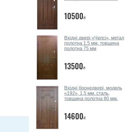
10500
₴
Вхідні двері «Челсі», метал
полотна 1.5 мм, товщина
полотна 75 мм
13500
₴
Вхідні бронедвері, модель
«192», 1,5 мм. сталь,
товщина полотна 80 мм.
14600
₴