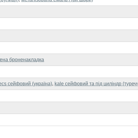
ена броненакладка
ecs сейфовий (україна)
,
kale сейфовий та під циліндр (туреч