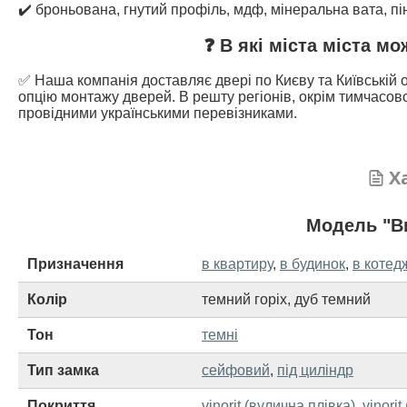
✔️ броньована, гнутий профіль, мдф, мінеральна вата, п
❓ В які міста міста м
✅ Наша компанія доставляє двері по Києву та Київській о
опцію монтажу дверей. В решту регіонів, окрім тимчасово
провідними українськими перевізниками.
Х
Модель "Ви
Призначення
в квартиру
,
в будинок
,
в котед
Колір
темний горіх
,
дуб темний
Тон
темні
Тип замка
сейфовий
,
під циліндр
Покриття
vinorit (вулична плівка)
,
vinorit