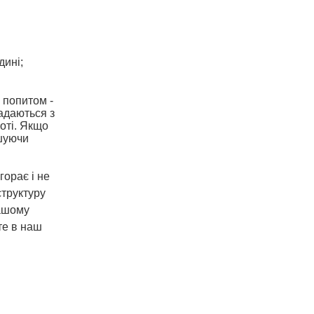
дині;
 попитом -
адаються з
боті. Якщо
ьшуючи
орає і не
структуру
нашому
те в наш