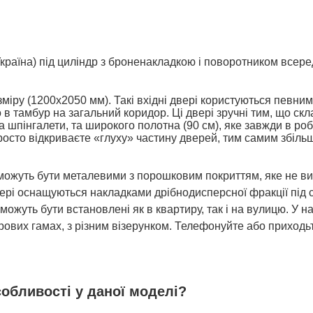
Україна) під циліндр з броненакладкою і поворотником всере
зміру (1200х2050 мм). Такі вхідні двері користуються певним
в тамбур на загальний коридор. Ці двері зручні тим, що скл
на шпінгалети, та широкого полотна (90 см), яке завжди в ро
росто відкриваєте «глуху» частину дверей, тим самим збіл
можуть бути металевими з порошковим покриттям, яке не виг
ері оснащуються накладками дрібнодисперсної фракції під 
 можуть бути встановлені як в квартиру, так і на вулицю. У 
орових гамах, з різним візерунком. Телефонуйте або приходь
собливості у даної моделі?