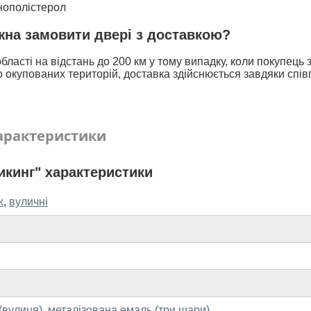
інополістерол
ожна замовити двері з доставкою?
бласті на відстань до 200 км у тому випадку, коли покупець
 окупованих територій, доставка здійснюється завдяки спів
арактеристики
кинг" характеристики
ж
,
вуличні
 (вулиця)
,
металізована емаль (три шари)