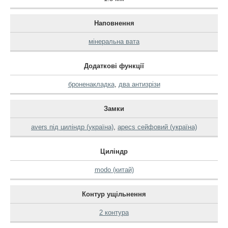
Наповнення
мінеральна вата
Додаткові функції
броненакладка
,
два антизрізи
Замки
avers під циліндр (україна)
,
apecs сейфовий (україна)
Циліндр
modo (китай)
Контур ущільнення
2 контура