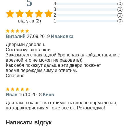
5
4
(0)
3
(0)
2
(0)
відгуків (2)
1
(0)
Виталий
27.09.2019
Ивановка
Дверьми доволен.
Соседи кусают локти.
Заказывал с накладной броненаклалкой,доставили с
врезной,что не может не радовать))
Как себя покажут дальше эти двери,покажет
время,переждём зиму и ответим.
Спасибо.
Иван
16.10.2018
Киев
Для такого качества стоимость вполне нормальная,
по характеристикам тоже всё ок. Рекомендую!
Написати відгук