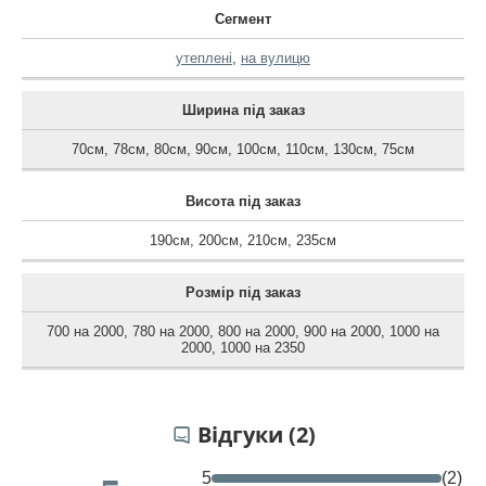
Сегмент
утеплені
,
на вулицю
Ширина під заказ
70см
,
78см
,
80см
,
90см
,
100см
,
110см
,
130см
,
75см
Висота під заказ
190см
,
200см
,
210см
,
235см
Розмір під заказ
700 на 2000
,
780 на 2000
,
800 на 2000
,
900 на 2000
,
1000 на
2000
,
1000 на 2350
Відгуки (2)
5
(2)