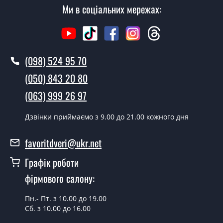
Ми в соціальних мережах:
Як швидко можете встановити двері
Зірка?
У той самий день протягом кількох годин, за умови
наявності їх на складі, чи наступного дня.
(098) 524 95 70
Чи можна на сьогодні викликати
(050) 843 20 80
замірника?
(063) 999 26 97
Так можна.
Дзвінки приймаємо з 9.00 до 21.00 кожного дня
У вас є в наявності готові вуличні
двері?
favoritdveri@ukr.net
Так, ми маємо великий асортимент готових вуличних
Графік роботи
дверей.
фірмового салону:
Яка вартість найдешевших вуличних
дверей?
Пн.- Пт. з 10.00 до 19.00
Сб. з 10.00 до 16.00
Від 5200 грн.