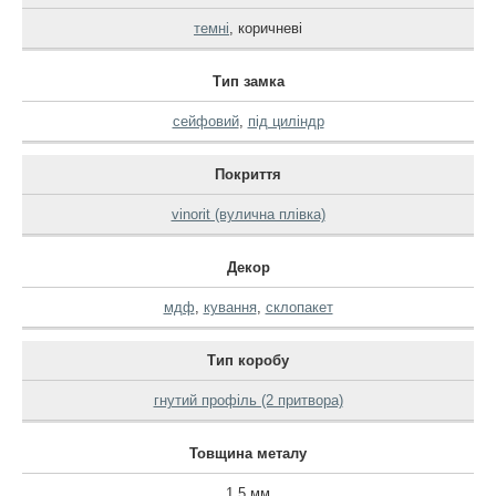
темні
,
коричневі
Тип замка
сейфовий
,
під циліндр
Покриття
vinorit (вулична плівка)
Декор
мдф
,
кування
,
склопакет
Тип коробу
гнутий профіль (2 притвора)
Товщина металу
1.5 мм