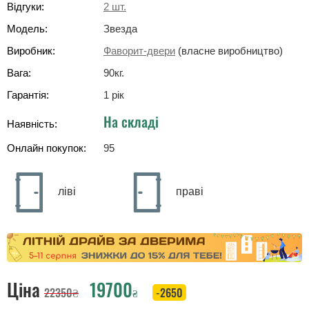
Відгуки:
2
шт.
Модель:
Звезда
Виробник:
Фаворит-двери
(власне виробництво)
Вага:
90
кг
.
Гарантія:
1 рік
На складі
Наявність:
Онлайн покупок:
95
ліві
праві
Ціна
19700
22350
₴
-2650
₴