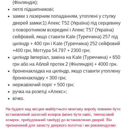
(Фінляндія);
петлі підшипникові;
замки з лазерним попаданням, утоплені у стулку
дверей замки:1) Апекс Т52 (Україна) під серцевину
з поворотником всередині і Апекс Т57 (Україна)
сейфовий, якщо ставити Kale (Туреччина) 257 під
циліндр + 400 грн і Kale (Туреччина) 252 сейфовий
+400 грн, Моттура 54.797 + 2300 грн;
циліндр Імперіал, заміна на Kale (Туреччина) + 650
грн або на Аблой протек 2 (Фінляндія) + 4000 грн.
броненакладка на циліндр, якщо ставити утоплену
броненакладку + 300 грн;
нержавіючий поріг + 500 грн;
ручка на розетці «Апекс»;
вічко.
На будівлі над місцем майбутнього монтажу виробу повинен бути
встановлений захисний козирок (може бути навіс, тимчасовий
козирок, прибудований тамбур) до встановлення дверей. Він
призначений для захисту дверного полотна і ми рекомендуємо