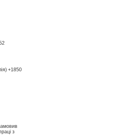
52
лія) +1850
 замовив
праці з