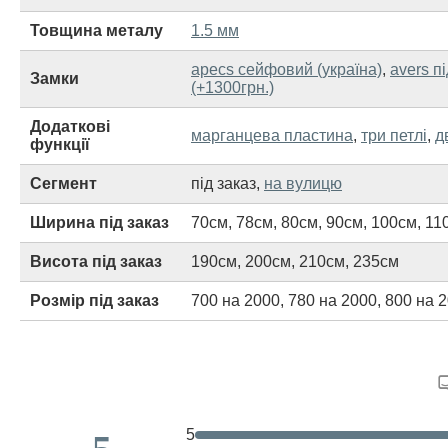
Товщина металу
1.5 мм
apecs сейфовий (україна)
,
avers п
Замки
(+1300грн.)
Додаткові
марганцева пластина
,
три петлі
,
д
функції
Сегмент
під заказ
,
на вулицю
Ширина під заказ
70см
,
78см
,
80см
,
90см
,
100см
,
11
Висота під заказ
190см
,
200см
,
210см
,
235см
Розмір під заказ
700 на 2000
,
780 на 2000
,
800 на 
5