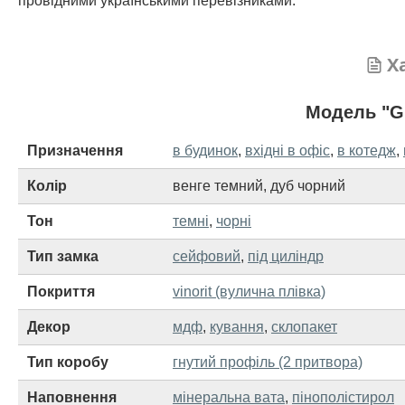
провідними українськими перевізниками.
Х
Модель "G
Призначення
в будинок
,
вхідні в офіс
,
в котедж
,
Колір
венге темний
,
дуб чорний
Тон
темні
,
чорні
Тип замка
сейфовий
,
під циліндр
Покриття
vinorit (вулична плівка)
Декор
мдф
,
кування
,
склопакет
Тип коробу
гнутий профіль (2 притвора)
Наповнення
мінеральна вата
,
пінополістирол