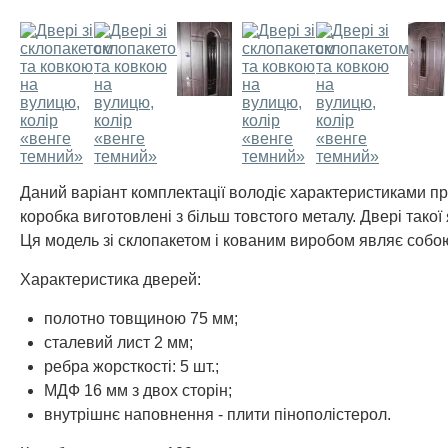
Даний варіант комплектації володіє характеристиками пре
коробка виготовлені з більш товстого металу. Двері так
Ця модель зі склопакетом і кованим виробом являє собою 
Характеристика дверей:
полотно товщиною 75 мм;
сталевий лист 2 мм;
ребра жорсткості: 5 шт.;
МДФ 16 мм з двох сторін;
внутрішнє наповнення - плити пінополістерол.