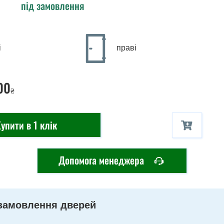
під замовлення
і
праві
00
₴
упити в 1 клік
Допомога менеджера
замовлення дверей