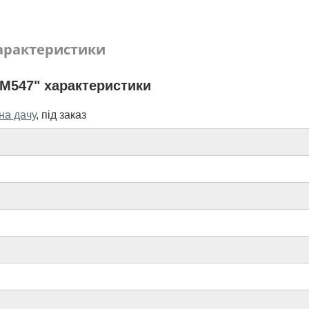
арактеристики
M547" характеристики
на дачу
,
під заказ