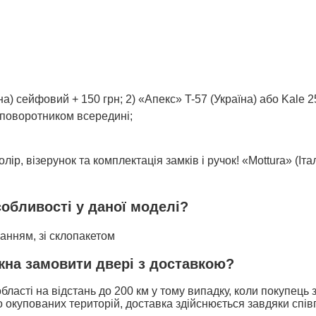
на) сейфовий + 150 грн; 2) «Апекс» T-57 (Україна) або Kale 2
і поворотником всередині;
ір, візерунок та комплектація замків і ручок! «Mottura» (Іта
собливості у даної моделі?
ванням, зі склопакетом
ожна замовити двері з доставкою?
бласті на відстань до 200 км у тому випадку, коли покупець
 окупованих територій, доставка здійснюється завдяки спів