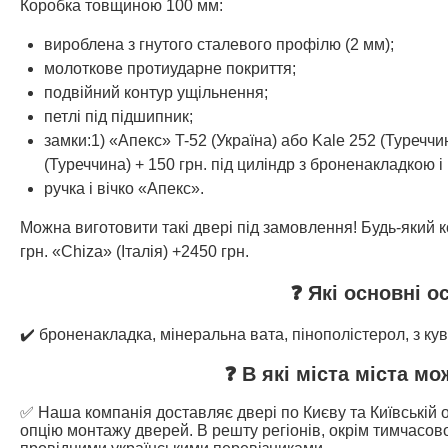
Коробка товщиною 100 мм:
вироблена з гнутого сталевого профілю (2 мм);
молоткове протиударне покриття;
подвійний контур ущільнення;
петлі під підшипник;
замки:1) «Апекс» T-52 (Україна) або Kale 252 (Туреччи
(Туреччина) + 150 грн. під циліндр з броненакладкою 
ручка і вічко «Апекс».
Можна виготовити такі двері під замовлення! Будь-який кол
грн. «Chiza» (Італія) +2450 грн.
❓ Які основні о
✔️ броненакладка, мінеральна вата, пінополістерол, з ку
❓ В які міста міста м
✅ Наша компанія доставляє двері по Києву та Київській о
опцію монтажу дверей. В решту регіонів, окрім тимчасово