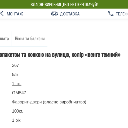
ВЛАСНЕ ВИРОБНИЦТВО-НЕ ПЕРЕПЛАЧУЙ!
МОНТАЖ
ДОСТАВКА
ТЕЛЕФ
плата
Вікна та балкони
лопакетом та ковкою на вулицю, колір «венге темний»
267
5
/5
1
шт.
GM547
Фаворит-двери
(власне виробництво)
100
кг
.
1 рік