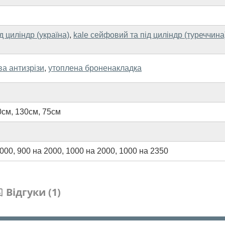
ід циліндр (україна)
,
kale сейфовий та під циліндр (туреччина
ва антизрізи
,
утоплена броненакладка
0см
,
130см
,
75см
2000
,
900 на 2000
,
1000 на 2000
,
1000 на 2350
Відгуки (1)