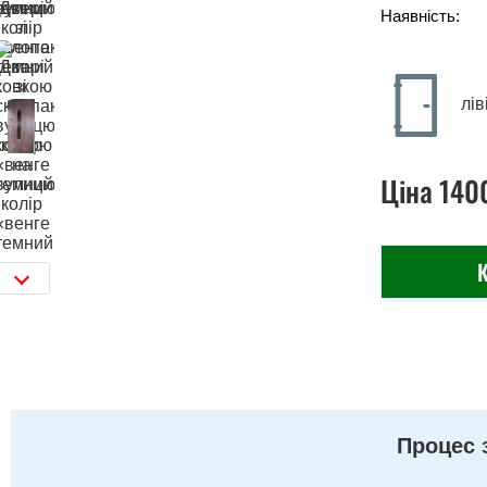
Наявність:
лів
Ціна
140
К
Процес 