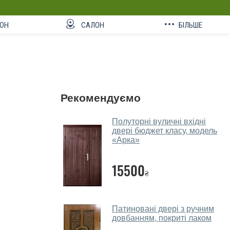
ОН
САЛОН
БІЛЬШЕ
Рекомендуємо
Полуторні вуличні вхідні
двері бюджет класу, модель
«Арка»
15500
₴
Патиновані двері з ручним
довбанням, покриті лаком