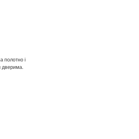
а полотно і
и дверима.