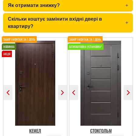
Як отримати знижку?
+
Не переплачуєш
посереднику і купуєш
Скільки коштує замінити вхідні двері в
+
двері напряму у
квартиру?
виробника, тому якщо
цінуєте свої кошти і вам
потрібні двері, то вам
сюди. ...
Гена
Сподобалось дуже, що
чекати не потрібно було
і встановили за декілька
днів, двері самі по собі
непогані.
КЕМЕЛ
СТОКГОЛЬМ