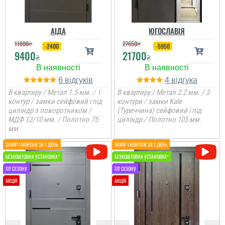
установщик професійні
сподобались, дякую за
...
все від заміру до
установки.
АІДА
ЮГОСЛАВІЯ
читати всі відгуки
11800
₴
27650
₴
-2400
-5950
9400
21700
₴
₴
6
4
В квартиру / Метал 1.5 мм. / 1
В квартиру / Метал 2.2 мм. / 3
контур / замки сейфовий і під
контури / замки Kale
циліндр з поворотником /
(Туреччина) сейфовий і під
МДФ 12/10 мм. / Полотно 75
циліндр / Полотно 105 мм.
мм.
Ігор
Ростік
Іван
Загалом задоволений,
були деякі нюанси, але
пояснили і швидко і
Денис
В магазині дуже великий