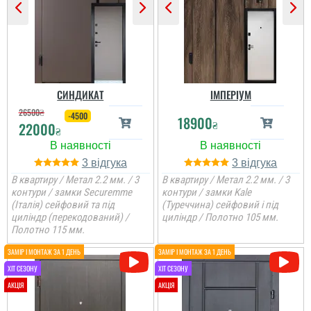
Руслана
Віктор
СИНДИКАТ
ІМПЕРІУМ
З іншого міста через
Сервіс на рівні,
26500
₴
знайомого, тобто його
-4500
18900
встановили швидко,
₴
присутність, я змогла
22000
після себе сміття
₴
онлайн швидко
прибрали. Загалом
оформити замовлення
непогано
та встановити двері....
3
3
В квартиру / Метал 2.2 мм. / 3
В квартиру / Метал 2.2 мм. / 3
читати всі відгуки
контури / замки Securemme
контури / замки Kale
читати всі відгуки
(Італія) сейфовий та під
(Туреччина) сейфовий і під
циліндр (перекодований) /
циліндр / Полотно 105 мм.
Полотно 115 мм.