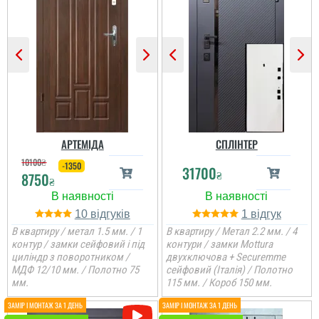
АРТЕМІДА
СПЛІНТЕР
10100
₴
-1350
31700
₴
8750
₴
10
1
В квартиру / метал 1.5 мм. / 1
В квартиру / Метал 2.2 мм. / 4
контур / замки сейфовий і під
контури / замки Mottura
циліндр з поворотником /
двухключова + Securemme
Леонід
МДФ 12/10 мм. / Полотно 75
сейфовий (Італія) / Полотно
мм.
115 мм. / Короб 150 мм.
Ціна не мала, але якщо
подивитись хто може
виконати таке якісне