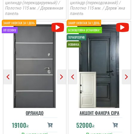
цилиндр (перекодируемый) /
циліндр (перекодований) /
Полотно 115 мм. / Деревянная
Полотно 115 мм. / Дерев`яна
панель
панель
Іван
До самих дверей, а
також швидкості і якості
встановлення питань
ОРЛАНДО
АКЦЕНТ ФАНЕРА СІРА
нема. Але замірник так
розповів про заміну
19100
52000
дверей, що ми з
₴
₴
чоловіком не зрозуміли,
що демонтують не