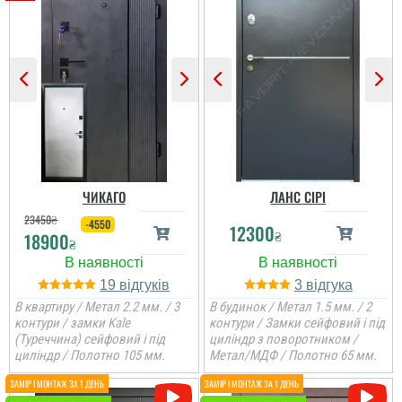
Ярік
Двері потрібні були
недорогі, але біль менш,
то в принципі двері и
задоволений я
встановили доволі
швидко, взагалі все
замовлення пройшло
доволі швидко. ...
читати всі відгуки
ЧИКАГО
ЛАНС СІРІ
23450
₴
-4550
12300
₴
18900
₴
19
3
В квартиру / Метал 2.2 мм. / 3
В будинок / Метал 1.5 мм. / 2
контури / замки Kale
контури / Замки сейфовий і під
(Туреччина) сейфовий і під
циліндр з поворотником /
циліндр / Полотно 105 мм.
Метал/МДФ / Полотно 65 мм.
Оля
Велике дякую