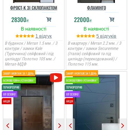
Якщо ви обираєте двері
Дуже задоволений
добротні в квартиру, то
ФРОСТ-K ЗІ СКЛОПАКЕТОМ
ФЛАМІНГО
послугами данної
це саме ця модель і по
компанії. Все виконало
ціні і по параметрам.
вчасно, акуратно та
28300
22000
Спрацювали швидко і
₴
₴
надійно.
акуратно....
1
5
читати всі відгуки
Валентин
читати всі відгуки
В будинок / Метал 1.5 мм. / 3
В квартиру / Метал 2.2 мм. / 3
контури / замки Kale
контури / замки Securemme
Якість продукту
(Туреччина) сейфовий і під
(Італія) сейфовий та під
відмінна, дуже
Сергій
циліндр/ Полотно 105 мм. /
циліндр (перекодований) /
задоволені вибором
Метал-МДФ
Полотно 115 мм.
дверей. Якість
відчувається відразу з
Непоганий варінт, дуже
першого погляду.
сподобався в своїй ціні і
є в наявності, та хороша
ціна, мені потрібно були
читати всі відгуки
закрить два проєми і
мене все влаштувало....
читати всі відгуки