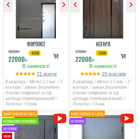
правили.
вибір і дуже
Велике дякую за
сподобалась дана
виконану роботу і за
модель. Встановили
двері, все сподобалось,
Встановили швидко, що
швидко через три дні
хлопці молодці.
читати всі відгуки
дуже здивувало, розмір
після замовлення....
підходящий був на
складі. Велике дякую
читати всі відгуки
читати всі відгуки
ФОРПОСТ
АСГАРД
читати всі відгуки
26350
₴
27350
₴
-4350
-5350
22000
22000
₴
₴
31
20
В квартиру / Метал 2.2 мм. / 3
В квартиру / Метал 2.2 мм. / 3
контури / замки Securemme
контури / замки Securemme
(Італія) сейфовий та під
(Італія) сейфовий та під
циліндр (перекодований) /
циліндр (перекодований) /
Полотно 115 мм.
Полотно 115 мм.