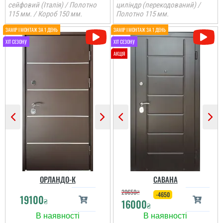
сейфовий (Італія) / Полотно
циліндр (перекодований) /
115 мм. / Короб 150 мм.
Полотно 115 мм.
Анжела
Ірина
3-4 дні і двері вже були
встановлені, причому
ОРЛАНДО-К
САВАНА
так акуратно все
зробили, що в середині
20650
₴
не потрібно робити
-4650
19100
Замовляли троє дверей
₴
16000
відкосів. Фото нище
₴
в будинок. Двоє глухі і
додаю....
одне зі склопакетом цієї
моделі.