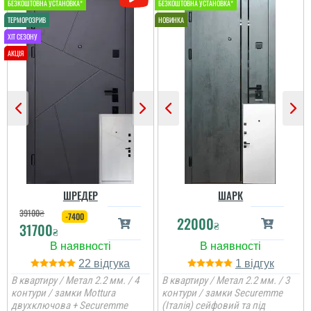
покриття на ринку , то у
вас відпадуть всі
питання по ціні та самих
характеристик дверей.
Це просто двері вогонь
як зовні, так і в серед...
Вероніка
Питання поирібно було
вирішувати, так як старі
Гена
вдері були
промемерзали. Ці двері
ШРЕДЕР
ШАРК
з усім взимку
39100
₴
справились. Пишемо
-7400
22000
В організації сервіс
відгук тільки зараз ...
₴
31700
₴
хороший, злагоджені дії,
працюють в ланці профі.
читати всі відгуки
22
1
В квартиру / Метал 2.2 мм. / 4
В квартиру / Метал 2.2 мм. / 3
читати всі відгуки
контури / замки Mottura
контури / замки Securemme
двухключова + Securemme
(Італія) сейфовий та під