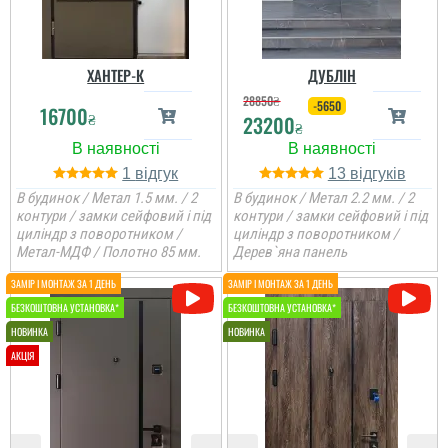
ХАНТЕР-К
ДУБЛІН
28850
₴
-5650
16700
₴
23200
₴
1
13
В будинок / Метал 1.5 мм. / 2
В будинок / Метал 2.2 мм. / 2
контури / замки сейфовий і під
контури / замки сейфовий і під
циліндр з поворотником /
циліндр з поворотником /
Метал-МДФ / Полотно 85 мм.
Дерев`яна панель