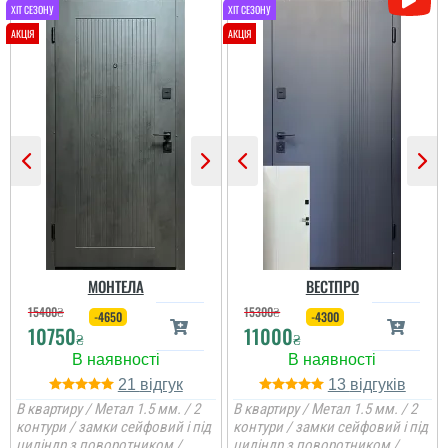
МОНТЕЛА
ВЕСТПРО
15400
₴
15300
₴
-4650
-4300
10750
11000
₴
₴
21
13
В квартиру / Метал 1.5 мм. / 2
В квартиру / Метал 1.5 мм. / 2
контури / замки сейфовий і під
контури / замки сейфовий і під
циліндр з поворотником /
циліндр з поворотником /