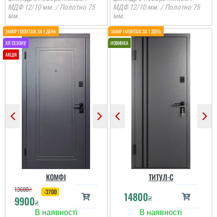
МДФ 12/10 мм. / Полотно 75
МДФ 12/10 мм. / Полотно 75
мм.
мм.
КОМФІ
ТИТУЛ-С
13600
₴
-3700
14800
₴
9900
₴