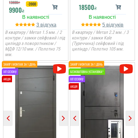
13800
₴
-3900
18500
₴
9900
₴
3
5
В квартиру / Метал 1.5 мм. / 2
В квартиру / Метал 2.2 мм. / 3
контури / замки сейфовий і під
контури / замки Kale
циліндр з поворотником /
(Туреччина) сейфовий і під
МДФ 12/10 мм. / Полотно 75
циліндр / Полотно 105 мм.
мм.
Олег
Ірина
Сподобався конструктив
та наповненням. Тут ж
стеродур+мінвата і
фольгоізол ну і
терморозрив. Хлопці
Двері дуже