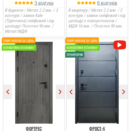
3
8
читати всі відгуки
В будинок / Метал 2.2 мм. / 3
В квартиру / Метал 2.2 мм. / 2
контури / замки Kale
контури / замки сейфовий і під
(Туреччина) сейфовий і під
циліндр з поворотником /
циліндр/ Полотно 96 мм. /
МДФ 16 мм. / Полотно 90 мм.
Матал/МДФ
Коля
Шукав двері для себе в
квартиру, щоб була
Андрій
хороша шумоізоляція і
метал, тут він 2,2 ,
Якщо плануєте
масивні двері
замовляти перевізником,
то всі проблеми з
дверям лягають на вас,
виробник в
телефонному режимі
підкаже що робити як
Тетяна
виправити брак, (в
моєму варіанті сказали
Купували у 2024 році 2
що винуватий
двері. Все хорошо,
перевізник, хоч...
діставили,встановили. В
ФОРТРЕС
ФРОСТ-4
домі був ремонт, тепло ,
читати всі відгуки