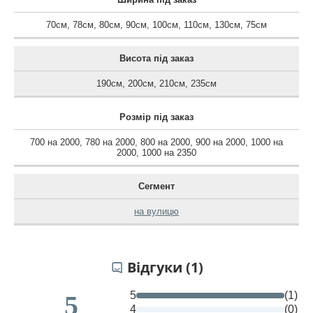
70см
,
78см
,
80см
,
90см
,
100см
,
110см
,
130см
,
75см
Висота під заказ
190см
,
200см
,
210см
,
235см
Розмір під заказ
700 на 2000
,
780 на 2000
,
800 на 2000
,
900 на 2000
,
1000 на
2000
,
1000 на 2350
Сегмент
на вулицю
Відгуки (1)
5
(1)
5
4
(0)