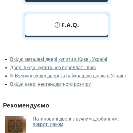
F.A.Q.
У вас можна подивитися двері вхідні
наживо?
Вхідні металеві двері купити в Києві, Україні
Двері вхідні купити без переплат - Київ
Так, можна подивитися двері вхідні у нашому
фірмовому салоні-магазині.
ᐉ Вуличні вхідні двері за найкращою ціною в Україні
Вхідні двері нестандартного розміру
У вас великий магазин?
Так, у нас великий вибір міжкімнатних та вхідних
Рекомендуємо
дверей.
Чи допомагаєте ви вибрати двері
Патиновані двері з ручним довбанням,
вхідні?
покриті лаком