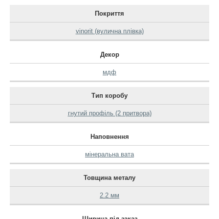
Покриття
vinorit (вулична плівка)
Декор
мдф
Тип коробу
гнутий профіль (2 притвора)
Наповнення
мінеральна вата
Товщина металу
2.2 мм
Ширина під заказ