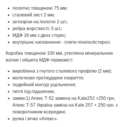
полотно товщиною 75 мм;
сталевий лист 2 мм;
антизрізи на полотні 2 шт.;
ребра жорсткості: 5 шт.;
МДФ 16 мм з двох сторін;
внутрішнє наповнення - плити пінополістирол.
Коробка товщиною 100 мм, утеплена мінеральною
ватою і обшита МДФ-термоміст:
вироблена з гнутого сталевого профілю (2 мм);
молоткове протиударне покриття;
подвійний контур ущільнення;
петлі під підшипник;
замки:1) Апекс Т-52 замена на Kale252 +250 грн,
Апекс Т-57 Україна заміна на Kale 257 + 250 грн. з
поворотником всередині;
ручка і вічко «Апекс».