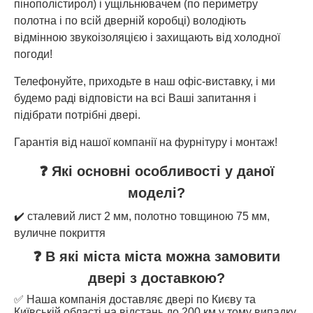
пінополістирол) і ущільнювачем (по периметру
полотна і по всій дверній коробці) володіють
відмінною звукоізоляцією і захищають від холодної
погоди!
Телефонуйте, приходьте в наш офіс-виставку, і ми
будемо раді відповісти на всі Ваші запитання і
підібрати потрібні двері.
Гарантія від нашої компанії на фурнітуру і монтаж!
❓ Які основні особливості у даної
моделі?
✔️ сталевий лист 2 мм, полотно товщиною 75 мм,
вуличне покриття
❓ В які міста міста можна замовити
двері з доставкою?
✅ Наша компанія доставляє двері по Києву та
Київській області на відстань до 200 км у тому випадку,