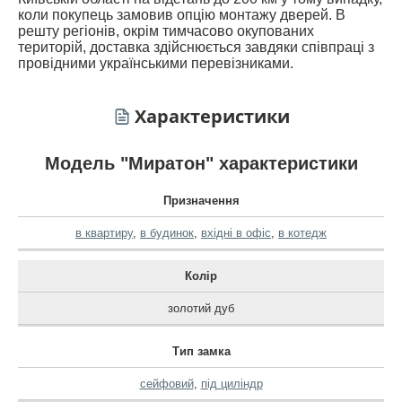
коли покупець замовив опцію монтажу дверей. В
решту регіонів, окрім тимчасово окупованих
територій, доставка здійснюється завдяки співпраці з
провідними українськими перевізниками.
Характеристики
Модель "Миратон" характеристики
Призначення
в квартиру
,
в будинок
,
вхідні в офіс
,
в котедж
Колір
золотий дуб
Тип замка
сейфовий
,
під циліндр